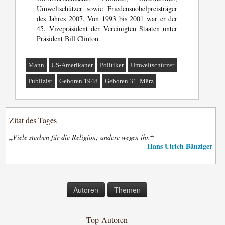
Umweltschützer sowie Friedensnobelpreisträger
des Jahres 2007. Von 1993 bis 2001 war er der
45. Vizepräsident der Vereinigten Staaten unter
Präsident Bill Clinton.
Mann
US-Amerikaner
Politiker
Umweltschützer
Publizist
Geboren 1948
Geboren 31. März
Zitat des Tages
„
“
Viele sterben für die Religion; andere wegen ihr.
Hans Ulrich Bänziger
—
Autoren
Themen
Top-Autoren