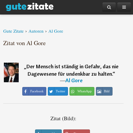
›
›
Gute Zitate
Autoren
Al Gore
Zitat von Al Gore
„
Der Mensch ist ständig in Gefahr, das nie
Dagewesene für undenkbar zu halten.
“
―
Al Gore
Facebook
Twitter
WhatsApp
Bild
Zitat (Bild):