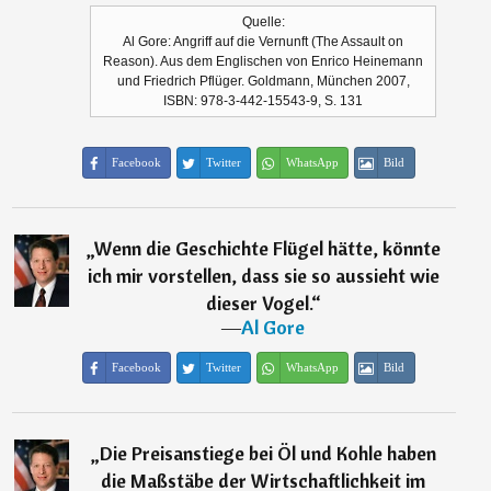
Quelle:
Al Gore: Angriff auf die Vernunft (The Assault on
Reason). Aus dem Englischen von Enrico Heinemann
und Friedrich Pflüger. Goldmann, München 2007,
ISBN: 978-3-442-15543-9, S. 131
Facebook
Twitter
WhatsApp
Bild
„
Wenn die Geschichte Flügel hätte, könnte
ich mir vorstellen, dass sie so aussieht wie
dieser Vogel.
“
―
Al Gore
Facebook
Twitter
WhatsApp
Bild
„
Die Preisanstiege bei Öl und Kohle haben
die Maßstäbe der Wirtschaftlichkeit im