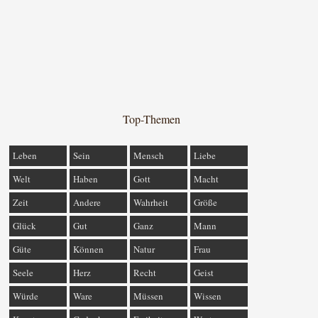
Top-Themen
Leben
Sein
Mensch
Liebe
Welt
Haben
Gott
Macht
Zeit
Andere
Wahrheit
Größe
Glück
Gut
Ganz
Mann
Güte
Können
Natur
Frau
Seele
Herz
Recht
Geist
Würde
Ware
Müssen
Wissen