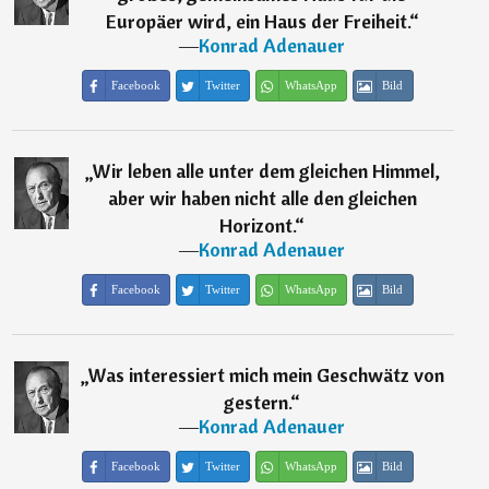
Europäer wird, ein Haus der Freiheit.
“
―
Konrad Adenauer
Facebook
Twitter
WhatsApp
Bild
„
Wir leben alle unter dem gleichen Himmel,
aber wir haben nicht alle den gleichen
Horizont.
“
―
Konrad Adenauer
Facebook
Twitter
WhatsApp
Bild
„
Was interessiert mich mein Geschwätz von
gestern.
“
―
Konrad Adenauer
Facebook
Twitter
WhatsApp
Bild