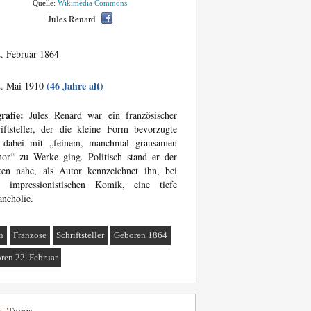
Quelle:
Wikimedia Commons
Jules Renard
. Februar 1864
(46 Jahre alt)
. Mai 1910
rafie:
Jules Renard war ein französischer
iftsteller, der die kleine Form bevorzugte
 dabei mit „feinem, manchmal grausamen
or“ zu Werke ging. Politisch stand er der
ken nahe, als Autor kennzeichnet ihn, bei
er impressionistischen Komik, eine tiefe
ncholie.
n
Franzose
Schriftsteller
Geboren 1864
ren 22. Februar
es Tages