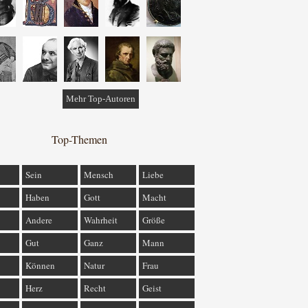
Mehr Top-Autoren
Top-Themen
Sein
Mensch
Liebe
Haben
Gott
Macht
Andere
Wahrheit
Größe
Gut
Ganz
Mann
Können
Natur
Frau
Herz
Recht
Geist