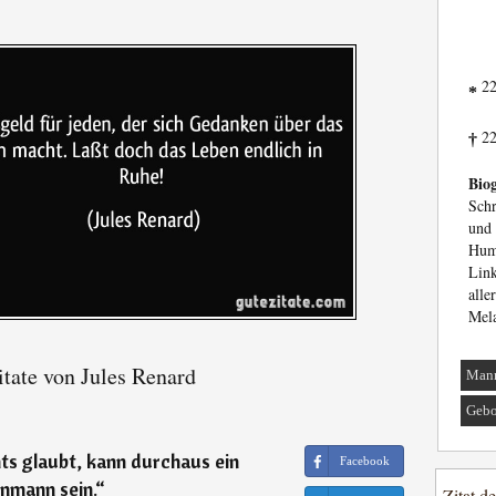
22
*
22
†
Biog
Schr
und
Hum
Lin
all
Mela
tate von Jules Renard
Man
Gebo
ts glaubt, kann durchaus ein
Facebook
nmann sein.
“
Zitat d