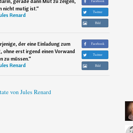
arin, gerade dann Mut zu zeigen,
Facebook
nicht mutig ist.
“
Twitter
ules Renard
Bild
derjenige, der eine Einladung zum
Facebook
, ohne erst irgend einen Vorwand
Twitter
n zu müssen.
“
ules Renard
Bild
tate von Jules Renard