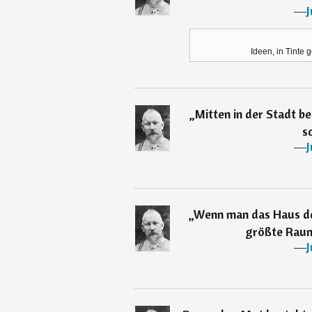
―
J
Ideen, in Tinte
„
Mitten in der Stadt b
s
―
J
„
Wenn man das Haus de
größte Raum
―
J