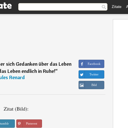
Zitate
A
der sich Gedanken über das Leben
Facebook
as Leben endlich in Ruhe!
“
Twitter
ules Renard
Bild
Zitat (Bild):
tumblr
Pinterest