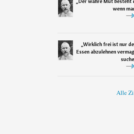
„
Der wahre Mut besteht d
wenn man 
―
J
„
Wirklich frei ist nur 
Essen abzulehnen vermag
suche
―
J
Alle Zi