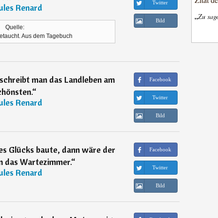
Twitter
ules Renard
„
Zu sage
Bild
Quelle:
 getaucht. Aus dem Tagebuch
eschreibt man das Landleben am
Facebook
chönsten.
“
Twitter
ules Renard
Bild
s Glücks baute, dann wäre der
Facebook
 das Wartezimmer.
“
Twitter
ules Renard
Bild