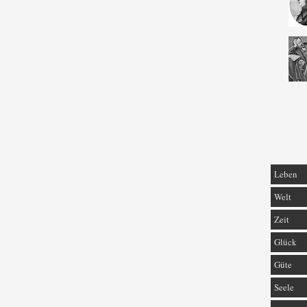
Leben
Welt
Zeit
Glück
Güte
Seele