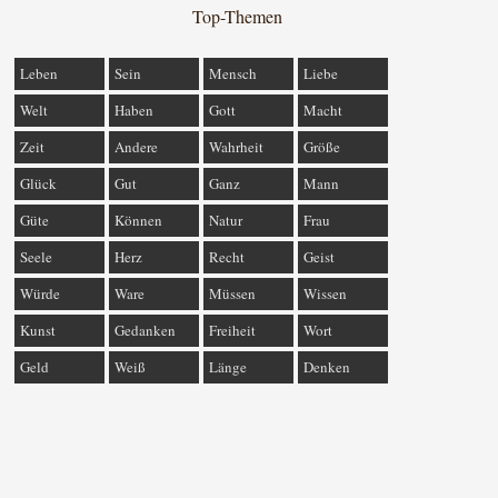
Top-Themen
Leben
Sein
Mensch
Liebe
Welt
Haben
Gott
Macht
Zeit
Andere
Wahrheit
Größe
Glück
Gut
Ganz
Mann
Güte
Können
Natur
Frau
Seele
Herz
Recht
Geist
Würde
Ware
Müssen
Wissen
Kunst
Gedanken
Freiheit
Wort
Geld
Weiß
Länge
Denken