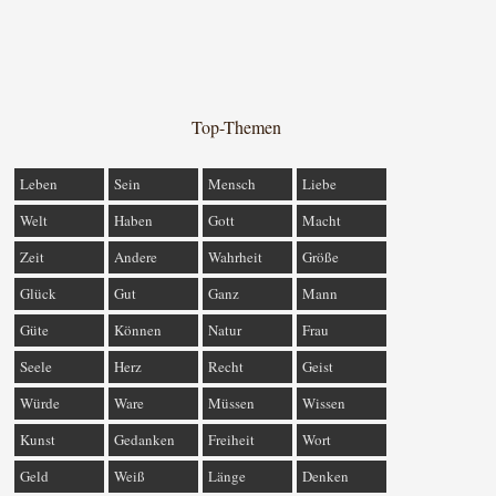
Top-Themen
Leben
Sein
Mensch
Liebe
Welt
Haben
Gott
Macht
Zeit
Andere
Wahrheit
Größe
Glück
Gut
Ganz
Mann
Güte
Können
Natur
Frau
Seele
Herz
Recht
Geist
Würde
Ware
Müssen
Wissen
Kunst
Gedanken
Freiheit
Wort
Geld
Weiß
Länge
Denken