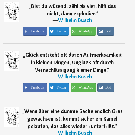
„
Bist du wütend, zähl bis vier, hilft das
nicht, dann explodier.
“
―
Wilhelm Busch
Facebook
Twitter
WhatsApp
Bild
„
Glück entsteht oft durch Aufmerksamkeit
in kleinen Dingen, Unglück oft durch
Vernachlässigung kleiner Dinge.
“
―
Wilhelm Busch
Facebook
Twitter
WhatsApp
Bild
„
Wenn über eine dumme Sache endlich Gras
gewachsen ist, kommt sicher ein Kamel
gelaufen, das alles wieder runterfrißt.
“
―
Wilhelm Busch