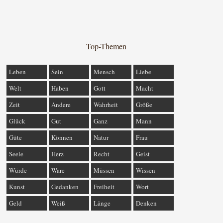
Top-Themen
Leben
Sein
Mensch
Liebe
Welt
Haben
Gott
Macht
Zeit
Andere
Wahrheit
Größe
Glück
Gut
Ganz
Mann
Güte
Können
Natur
Frau
Seele
Herz
Recht
Geist
Würde
Ware
Müssen
Wissen
Kunst
Gedanken
Freiheit
Wort
Geld
Weiß
Länge
Denken