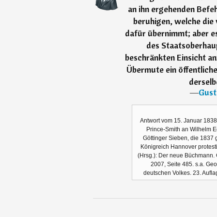
an ihn ergehenden Befeh
beruhigen, welche die 
dafür übernimmt; aber es
des Staatsoberhau
beschränkten Einsicht an
Übermute ein öffentliche
dersel
―
Gust
Antwort vom 15. Januar 183
Prince-Smith an Wilhelm Ed
Göttinger Sieben, die 1837
Königreich Hannover protestie
(Hrsg.): Der neue Büchmann.
2007, Seite 485. s.a. Ge
deutschen Volkes. 23. Auflag