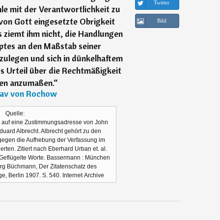
Twitter
le mit der Verantwortlichkeit zu
von Gott eingesetzte Obrigkeit
Bild
 ziemt ihm nicht, die Handlungen
ptes an den Maßstab seiner
zulegen und sich in dünkelhaftem
s Urteil über die Rechtmäßigkeit
ben anzumaßen.
“
av von Rochow
Quelle:
8 auf eine Zustimmungsadresse von John
uard Albrecht. Albrecht gehört zu den
 gegen die Aufhebung der Verfassung im
rten. Zitiert nach Eberhard Urban et. al.
 Geflügelte Worte. Bassermann : München
org Büchmann, Der Zitatenschatz des
e, Berlin 1907. S. 540. Internet Archive