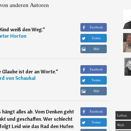
 von anderen Autoren
Facebook
 Kind weiß den Weg.
“
eter Horton
Twitter
Bild
Facebook
 Glaube ist der an Worte.
“
rd von Schaukal
Twitter
Bild
 hängt alles ab. Vom Denken geht
Facebook
Leben
enkt und geschaffen. Wer schlecht
Twitter
Welt
folgt Leid wie das Rad den Hufen