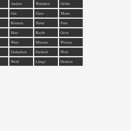
Andere
Wahrheit
Größe
Gut
Ganz
Mann
Können
Natur
Frau
Herz
Recht
Geist
Ware
Müssen
Wissen
Gedanken
Freiheit
Wort
Weiß
Länge
Denken