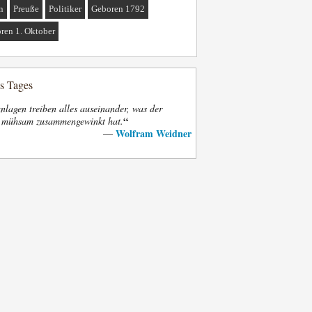
n
Preuße
Politiker
Geboren 1792
ren 1. Oktober
es Tages
nlagen treiben alles auseinander, was der
“
t mühsam zusammengewinkt hat.
Wolfram Weidner
—