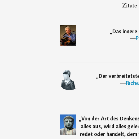
Zitate
„
Das innere
―
P
„
Der verbreitetste
―
Richa
„
Von der Art des Denkens
alles aus, wird alles gel
redet oder handelt, dem 