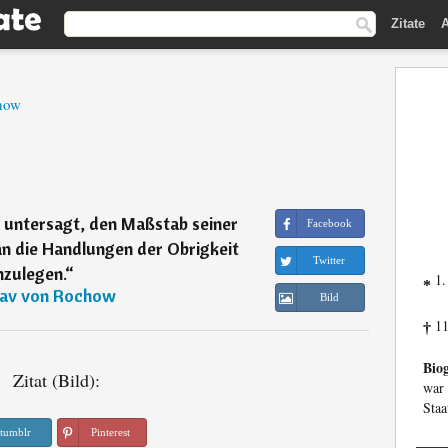
Zitate
A
how
 untersagt, den Maßstab seiner
Facebook
an die Handlungen der Obrigkeit
Twitter
nzulegen.
“
1.
*
av von Rochow
Bild
11
†
Biog
Zitat (Bild):
war
Staa
tumblr
Pinterest