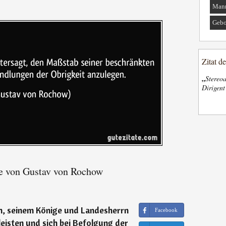
Man
Gebo
Zitat d
„
Stereoa
Dirigen
e von Gustav von Rochow
n, seinem Könige und Landesherrn
Facebook
eisten und sich bei Befolgung der