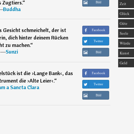
 Zugtiers.
“
Bild
Zeit
―
Buddha
Glück
Güte
s Gesicht schmeichelt, der ist
Facebook
Seele
in, dich hinter deinem Rücken
Twitter
Würde
ht zu machen.
“
―
Sunzi
Kunst
Bild
Geld
lstück ist die ›Lange Bank‹, das
Facebook
trument die ›Alte Leier‹.
“
Twitter
m a Sancta Clara
Bild