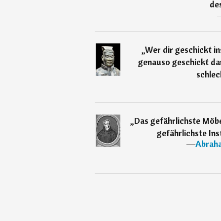
des
„
Wer dir geschickt in
genauso geschickt dar
schlec
„
Das gefährlichste Möbe
gefährlichste Ins
―
Abraha