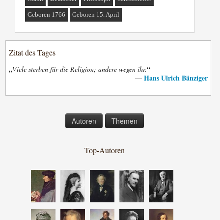
Geboren 1766
Geboren 15. April
Zitat des Tages
„
“
Viele sterben für die Religion; andere wegen ihr.
Hans Ulrich Bänziger
—
Autoren
Themen
Top-Autoren