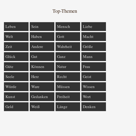
Top-Themen
Leben
Sein
Mensch
Liebe
Welt
Haben
Gott
Macht
Zeit
Andere
Wahrheit
Größe
Glück
Gut
Ganz
Mann
Güte
Können
Natur
Frau
Seele
Herz
Recht
Geist
Würde
Ware
Müssen
Wissen
Kunst
Gedanken
Freiheit
Wort
Geld
Weiß
Länge
Denken