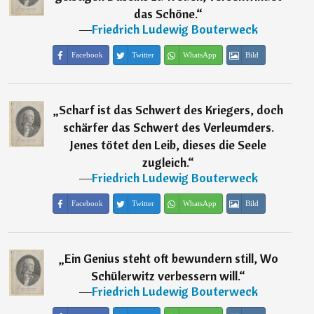
das Schöne.
“
―
Friedrich Ludewig Bouterweck
Facebook
Twitter
WhatsApp
Bild
„
Scharf ist das Schwert des Kriegers, doch
schärfer das Schwert des Verleumders.
Jenes tötet den Leib, dieses die Seele
zugleich.
“
―
Friedrich Ludewig Bouterweck
Facebook
Twitter
WhatsApp
Bild
„
Ein Genius steht oft bewundern still, Wo
Schülerwitz verbessern will.
“
―
Friedrich Ludewig Bouterweck