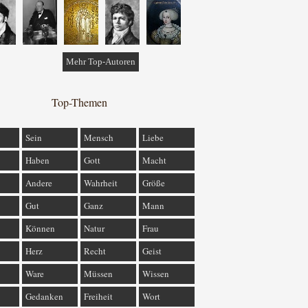
Mehr Top-Autoren
Top-Themen
Sein
Mensch
Liebe
Haben
Gott
Macht
Andere
Wahrheit
Größe
Gut
Ganz
Mann
Können
Natur
Frau
Herz
Recht
Geist
Ware
Müssen
Wissen
Gedanken
Freiheit
Wort