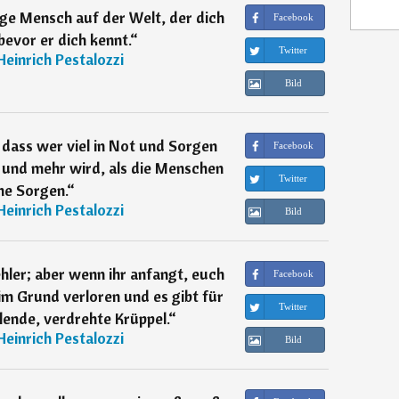
ige Mensch auf der Welt, der dich
Facebook
 bevor er dich kennt.
“
Twitter
Heinrich Pestalozzi
Bild
 dass wer viel in Not und Sorgen
Facebook
 und mehr wird, als die Menschen
Twitter
ne Sorgen.
“
Heinrich Pestalozzi
Bild
ehler; aber wenn ihr anfangt, euch
Facebook
r im Grund verloren und es gibt für
Twitter
lende, verdrehte Krüppel.
“
Heinrich Pestalozzi
Bild