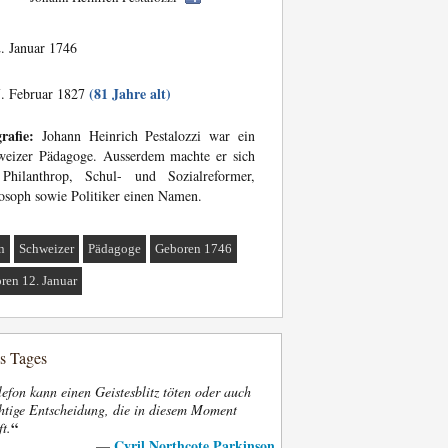
. Januar 1746
(81 Jahre alt)
. Februar 1827
rafie:
Johann Heinrich Pestalozzi war ein
weizer Pädagoge. Ausserdem machte er sich
 Philanthrop, Schul- und Sozialreformer,
osoph sowie Politiker einen Namen.
n
Schweizer
Pädagoge
Geboren 1746
ren 12. Januar
es Tages
efon kann einen Geistesblitz töten oder auch
htige Entscheidung, die in diesem Moment
“
ft.
Cyril Northcote Parkinson
—