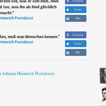
rden soll, was er sein muß, muß
Facebook
nd tun, was ihn als Kind glücklich
Twitter
macht.
“
Heinrich Pestalozzi
Bild
Facebook
den, muß man Menschen kennen.
“
Heinrich Pestalozzi
Twitter
Bild
n Johann Heinrich Pestalozzi