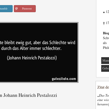
tumblr
Pinterest
12
*
17
†
Biog
Sch
als
Phil
Man
Gebo
Zitat d
n Johann Heinrich Pestalozzi
„
Das Tel
eine wic
heranrei