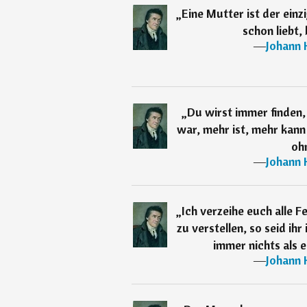
„
Eine Mutter ist der einz
schon liebt,
―
Johann 
„
Du wirst immer finden,
war, mehr ist, mehr kann
oh
―
Johann 
„
Ich verzeihe euch alle F
zu verstellen, so seid ih
immer nichts als e
―
Johann 