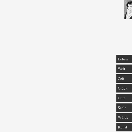
Leben
Welt
Zeit
Glück
Güte
Seele
Würde
Kunst