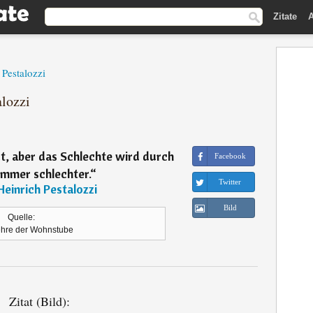
Zitate
A
Pestalozzi
alozzi
t, aber das Schlechte wird durch
Facebook
immer schlechter.
“
Twitter
Heinrich Pestalozzi
Bild
Quelle:
ehre der Wohnstube
Zitat (Bild):