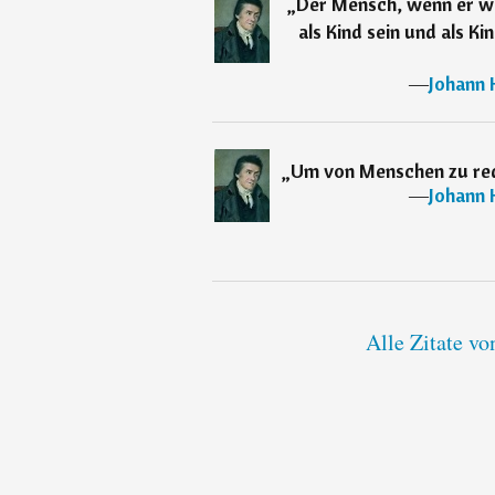
„
Der Mensch, wenn er we
als Kind sein und als Ki
―
Johann 
„
Um von Menschen zu re
―
Johann 
Alle Zitate vo