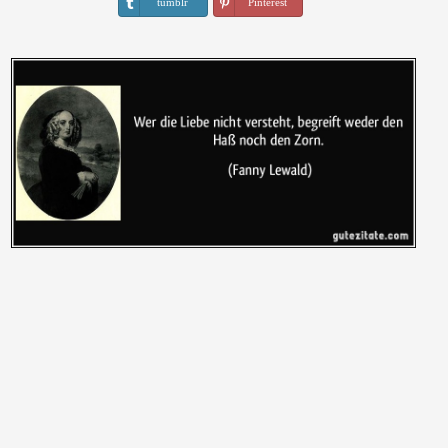
tumblr
Pinterest