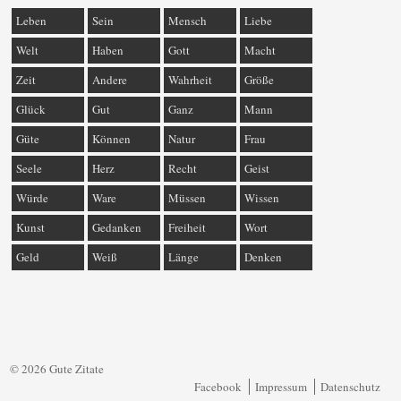
Leben
Sein
Mensch
Liebe
Welt
Haben
Gott
Macht
Zeit
Andere
Wahrheit
Größe
Glück
Gut
Ganz
Mann
Güte
Können
Natur
Frau
Seele
Herz
Recht
Geist
Würde
Ware
Müssen
Wissen
Kunst
Gedanken
Freiheit
Wort
Geld
Weiß
Länge
Denken
© 2026 Gute Zitate
Facebook
Impressum
Datenschutz