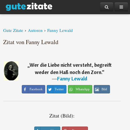
›
›
Gute Zitate
Autoren
Fanny Lewald
Zitat von Fanny Lewald
„
Wer die Liebe nicht versteht, begreift
weder den Haß noch den Zorn.
“
―
Fanny Lewald
Facebook
Twitter
WhatsApp
Bild
Zitat (Bild):