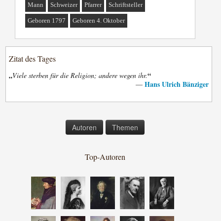
Mann
Schweizer
Pfarrer
Schriftsteller
Geboren 1797
Geboren 4. Oktober
Zitat des Tages
„
“
Viele sterben für die Religion; andere wegen ihr.
Hans Ulrich Bänziger
—
Autoren
Themen
Top-Autoren