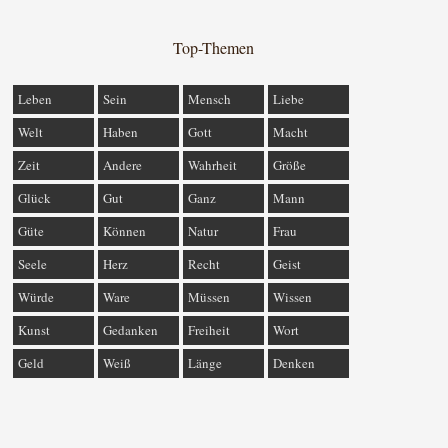
Top-Themen
Leben
Sein
Mensch
Liebe
Welt
Haben
Gott
Macht
Zeit
Andere
Wahrheit
Größe
Glück
Gut
Ganz
Mann
Güte
Können
Natur
Frau
Seele
Herz
Recht
Geist
Würde
Ware
Müssen
Wissen
Kunst
Gedanken
Freiheit
Wort
Geld
Weiß
Länge
Denken