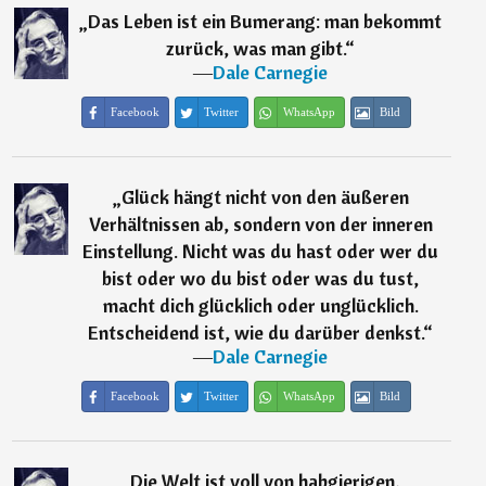
„
Das Leben ist ein Bumerang: man bekommt
zurück, was man gibt.
“
―
Dale Carnegie
Facebook
Twitter
WhatsApp
Bild
„
Glück hängt nicht von den äußeren
Verhältnissen ab, sondern von der inneren
Einstellung. Nicht was du hast oder wer du
bist oder wo du bist oder was du tust,
macht dich glücklich oder unglücklich.
Entscheidend ist, wie du darüber denkst.
“
―
Dale Carnegie
Facebook
Twitter
WhatsApp
Bild
„
Die Welt ist voll von habgierigen,