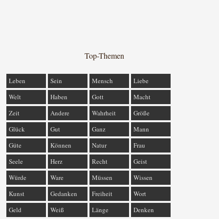
Top-Themen
Leben
Sein
Mensch
Liebe
Welt
Haben
Gott
Macht
Zeit
Andere
Wahrheit
Größe
Glück
Gut
Ganz
Mann
Güte
Können
Natur
Frau
Seele
Herz
Recht
Geist
Würde
Ware
Müssen
Wissen
Kunst
Gedanken
Freiheit
Wort
Geld
Weiß
Länge
Denken