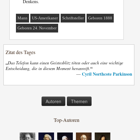
Denkens.
Mann
US-Amerikaner
Schriftsteller
Geboren 1888
Geboren 24. November
Zitat des Tages
„
Das Telefon kann einen Geistesblitz töten oder auch eine wichtige
“
Entscheidung, die in diesem Moment heranreift.
Cyril Northcote Parkinson
—
Autoren
Themen
Top-Autoren