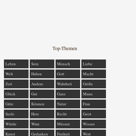
Top-Themen
Leben
Sein
Mensch
Liebe
Welt
Haben
Gott
Macht
Zeit
Andere
Wahrheit
Größe
Glück
Gut
Ganz
Mann
Güte
Können
Natur
Frau
Seele
Herz
Recht
Geist
Würde
Ware
Müssen
Wissen
Kunst
Gedanken
Freiheit
Wort