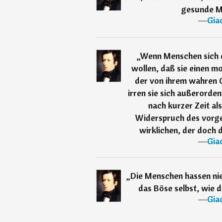
gesunde M
―
Gia
„
Wenn Menschen sich 
wollen, daß sie einen m
der von ihrem wahren C
irren sie sich außerorde
nach kurzer Zeit al
Widerspruch des vorg
wirklichen, der doch 
―
Gia
„
Die Menschen hassen nie
das Böse selbst, wie 
―
Gia