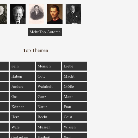
Mehr Top-Autoren
Top-Themen
Sein
Mensch
Liebe
Haben
Gott
Macht
Andere
Wahrheit
Größe
Gut
Ganz
Mann
Können
Natur
Frau
Herz
Recht
Geist
Ware
Müssen
Wissen
Gedanken
Freiheit
Wort