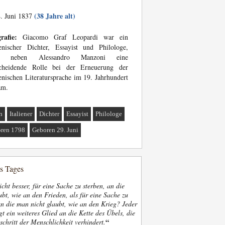
(38 Jahre alt)
. Juni 1837
rafie:
Giacomo Graf Leopardi war ein
ienischer Dichter, Essayist und Philologe,
m neben Alessandro Manzoni eine
scheidende Rolle bei der Erneuerung der
ienischen Literatursprache im 19. Jahrhundert
am.
n
Italiener
Dichter
Essayist
Philologe
ren 1798
Geboren 29. Juni
es Tages
nicht besser, für eine Sache zu sterben, an die
bt, wie an den Frieden, als für eine Sache zu
an die man nicht glaubt, wie an den Krieg? Jeder
gt ein weiteres Glied an die Kette des Übels, die
“
schritt der Menschlichkeit verhindert.