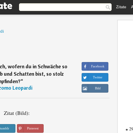
Zitate
A
di
ch, wofern du in Schwäche so
Facebook
 und Schatten bist, so stolz
Twitter
pfinden?
“
como Leopardi
Bild
Zitat (Bild):
29
tumblr
Pinterest
*