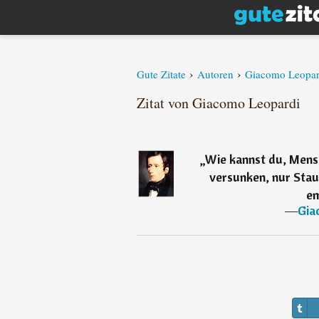
›
›
Gute Zitate
Autoren
Giacomo Leopar
Zitat von Giacomo Leopardi
„
Wie kannst du, Mens
versunken, nur Staub
em
―
Gia