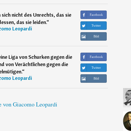
ich nicht des Unrechts, das sie
Facebook
essen, das sie leiden.
“
Twitter
como Leopardi
Bild
eine Liga von Schurken gegen die
Facebook
nd von Verächtlichen gegen die
Twitter
elmütigen.
“
como Leopardi
Bild
te von Giacomo Leopardi