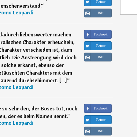
Twitter
enschenverstand.
“
como Leopardi
Bild
dadurch liebenswerter machen
Facebook
oralischen Charakter erheucheln,
Twitter
harakter verschieden ist, dann
ntlich. Die Anstrengung wird doch
Bild
s solche erkannt, ebenso der
etäuschten Charakters mit dem
dauernd durchschimmert. [...]
“
como Leopardi
 so sehr den, der Böses tut, noch
Facebook
den, der es beim Namen nennt.
“
Twitter
como Leopardi
Bild