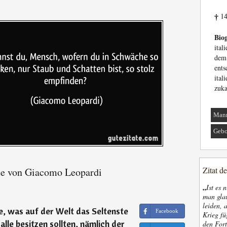
14
†
Biog
ital
de
ent
ital
zuk
Man
Gebo
Zitat d
te von Giacomo Leopardi
„
Ist es 
man glau
leiden, 
e, was auf der Welt das Seltenste
Facebook
Krieg fü
alle besitzen sollten, nämlich der
den Fort