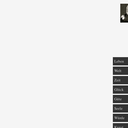
Leben
Welt
Zeit
Glück
Güte
Seele
Würde
Kunst