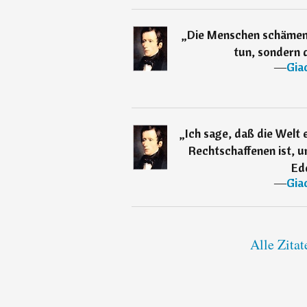
„
Die Menschen schämen s
tun, sondern d
―
Gia
„
Ich sage, daß die Welt 
Rechtschaffenen ist, u
Ed
―
Gia
Alle Zita