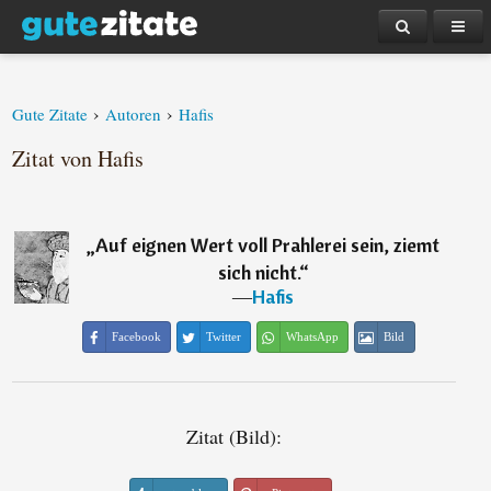
›
›
Gute Zitate
Autoren
Hafis
Zitat von Hafis
„
Auf eignen Wert voll Prahlerei sein, ziemt
sich nicht.
“
―
Hafis
Facebook
Twitter
WhatsApp
Bild
Zitat (Bild):