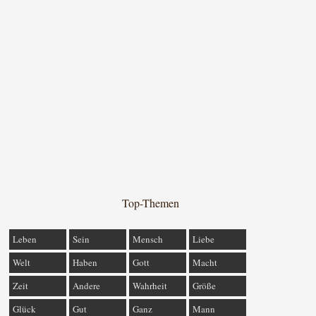
Top-Themen
Leben
Sein
Mensch
Liebe
Welt
Haben
Gott
Macht
Zeit
Andere
Wahrheit
Größe
Glück
Gut
Ganz
Mann