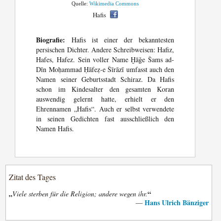
Quelle:
Wikimedia Commons
Hafis
Biografie:
Hafis ist einer der bekanntesten
persischen Dichter. Andere Schreibweisen: Hafiz,
Hafes, Hafez. Sein voller Name Ḫāǧe Šams ad-
Dīn Moḥammad Ḥāfeẓ-e Šīrāzī umfasst auch den
Namen seiner Geburtsstadt Schiraz. Da Hafis
schon im Kindesalter den gesamten Koran
auswendig gelernt hatte, erhielt er den
Ehrennamen „Hafis“. Auch er selbst verwendete
in seinen Gedichten fast ausschließlich den
Namen Hafis.
Zitat des Tages
„
“
Viele sterben für die Religion; andere wegen ihr.
Hans Ulrich Bänziger
—