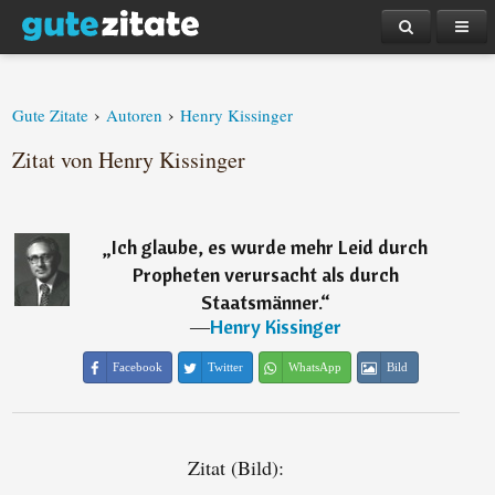
›
›
Gute Zitate
Autoren
Henry Kissinger
Zitat von Henry Kissinger
„
Ich glaube, es wurde mehr Leid durch
Propheten verursacht als durch
Staatsmänner.
“
―
Henry Kissinger
Facebook
Twitter
WhatsApp
Bild
Zitat (Bild):