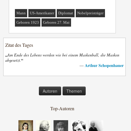
Mann
US-Amerikaner
Diplomat
Nobelpreisträger
Geboren 1923
Geboren 27. Mai
Zitat des Tages
„
Am Ende des Lebens werden wie bei einem Maskenball, die Masken
“
abgesetzt.
Arthur Schopenhauer
—
Autoren
Themen
Top-Autoren