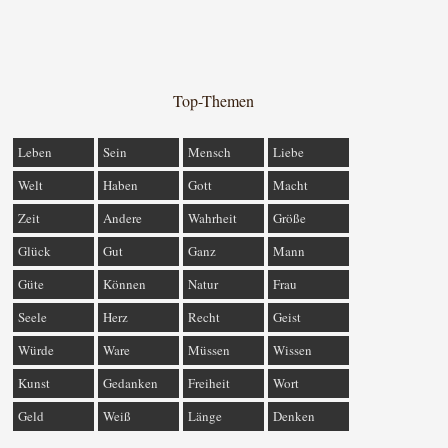
Top-Themen
Leben
Sein
Mensch
Liebe
Welt
Haben
Gott
Macht
Zeit
Andere
Wahrheit
Größe
Glück
Gut
Ganz
Mann
Güte
Können
Natur
Frau
Seele
Herz
Recht
Geist
Würde
Ware
Müssen
Wissen
Kunst
Gedanken
Freiheit
Wort
Geld
Weiß
Länge
Denken