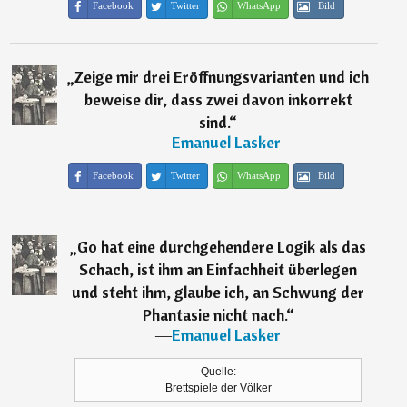
Facebook
Twitter
WhatsApp
Bild
„
Zeige mir drei Eröffnungsvarianten und ich
beweise dir, dass zwei davon inkorrekt
sind.
“
―
Emanuel Lasker
Facebook
Twitter
WhatsApp
Bild
„
Go hat eine durchgehendere Logik als das
Schach, ist ihm an Einfachheit überlegen
und steht ihm, glaube ich, an Schwung der
Phantasie nicht nach.
“
―
Emanuel Lasker
Quelle:
Brettspiele der Völker