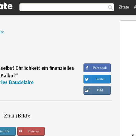
Zitate
A
ire
elbst Ehrlichkeit ein finanzielles
Facebook
Kalkül.
“
Twitter
les Baudelaire
Bild
Zitat (Bild):
tumblr
Pinterest
9.