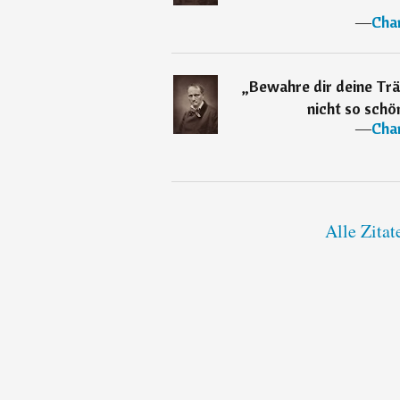
―
Char
„
Bewahre dir deine Tr
nicht so schö
―
Char
Alle Zitat