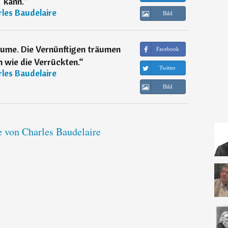
kann.
“
les Baudelaire
Bild
äume. Die Vernünftigen träumen
Facebook
n wie die Verrückten.
“
Twitter
les Baudelaire
Bild
e von Charles Baudelaire