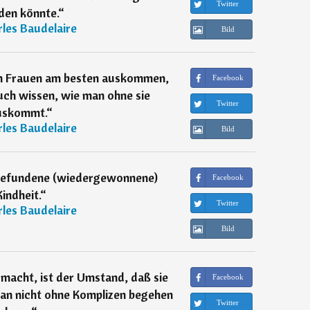
Twitter
den könnte.
“
les Baudelaire
Bild
en Frauen am besten auskommen,
Facebook
auch wissen, wie man ohne sie
Twitter
uskommt.
“
les Baudelaire
Bild
rgefundene (wiedergewonnene)
Facebook
Kindheit.
“
Twitter
les Baudelaire
Bild
 macht, ist der Umstand, daß sie
Facebook
man nicht ohne Komplizen begehen
Twitter