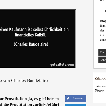
*
31
†
Biog
fran
der 
als
euro
Man
Gebo
Zitat d
e von Charles Baudelaire
„
Stereoa
Dirigen
ur Prostitution. Ja, es gibt keinen
Facebook
uf die Prostitution zurückgeführt