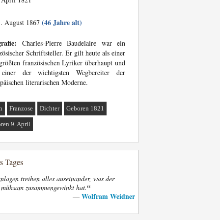
(46 Jahre alt)
. August 1867
rafie:
Charles-Pierre Baudelaire war ein
zösischer Schriftsteller. Er gilt heute als einer
größten französischen Lyriker überhaupt und
 einer der wichtigsten Wegbereiter der
päischen literarischen Moderne.
n
Franzose
Dichter
Geboren 1821
ren 9. April
es Tages
nlagen treiben alles auseinander, was der
“
t mühsam zusammengewinkt hat.
Wolfram Weidner
—