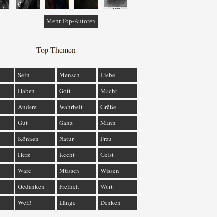
Mehr Top-Autoren
Top-Themen
Sein
Mensch
Liebe
Haben
Gott
Macht
Andere
Wahrheit
Größe
Gut
Ganz
Mann
Können
Natur
Frau
Herz
Recht
Geist
Ware
Müssen
Wissen
Gedanken
Freiheit
Wort
Weiß
Länge
Denken