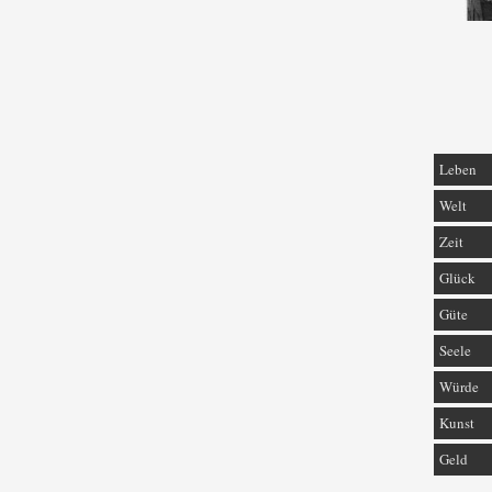
Leben
Welt
Zeit
Glück
Güte
Seele
Würde
Kunst
Geld