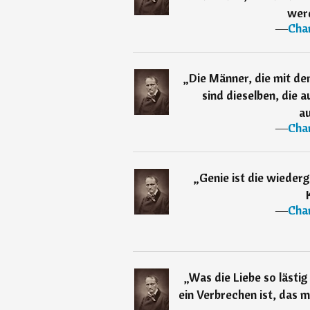
wer
―
Char
„
Die Männer, die mit d
sind dieselben, die 
a
―
Char
„
Genie ist die wiede
―
Char
„
Was die Liebe so lästig
ein Verbrechen ist, das 