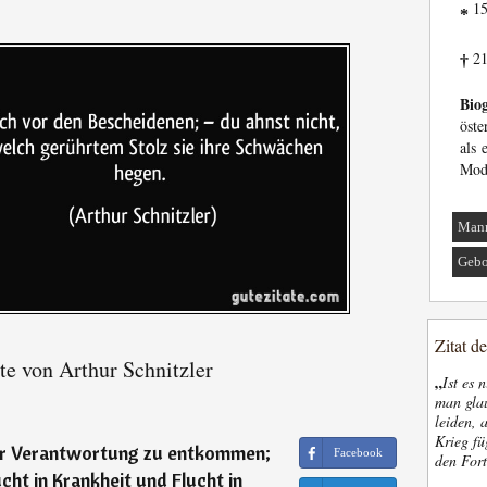
15
*
21
†
Biog
öste
als 
Mod
Man
Gebo
Zitat d
te von Arthur Schnitzler
„
Ist es 
man glau
leiden, 
Krieg fü
ner Verantwortung zu entkommen;
Facebook
den Fort
ucht in Krankheit und Flucht in