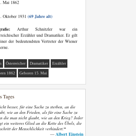
. Mai 1862
(69 Jahre alt)
. Oktober 1931
rafie:
Arthur Schnitzler war ein
rreichischer Erzähler und Dramatiker. Er gilt
einer der bedeutendsten Vertreter der Wiener
erne.
n
Österreicher
Dramatiker
Erzähler
ren 1862
Geboren 15. Mai
es Tages
nicht besser, für eine Sache zu sterben, an die
bt, wie an den Frieden, als für eine Sache zu
an die man nicht glaubt, wie an den Krieg? Jeder
gt ein weiteres Glied an die Kette des Übels, die
“
schritt der Menschlichkeit verhindert.
Albert Einstein
—