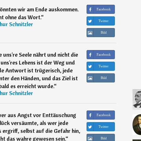
 könnten wir am Ende auskommen.
Facebook
ht ohne das Wort.
“
Twitter
hur Schnitzler
Bild
e uns're Seele nährt und nicht die
Facebook
 uns'res Lebens ist der Weg und
Twitter
ede Antwort ist trügerisch, jede
unter den Händen, und das Ziel ist
Bild
bald es erreicht wurde.
“
hur Schnitzler
wer aus Angst vor Enttäuschung
Facebook
lück versäumte, als wer jede
Twitter
ergriff, selbst auf die Gefahr hin,
cht das wahre gewesen sein.
“
Bild