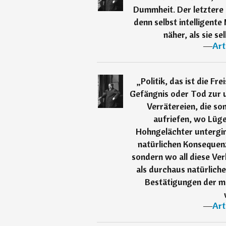
Dummheit. Der letztere i
denn selbst intelligente
näher, als sie s
―
Art
„
Politik, das ist die Fr
Gefängnis oder Tod zur 
Verrätereien, die s
aufriefen, wo Lüge
Hohngelächter untergin
natürlichen Konsequenz
sondern wo all diese Ve
als durchaus natürlich
Bestätigungen der m
―
Art