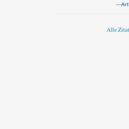
―
Art
Alle Zita