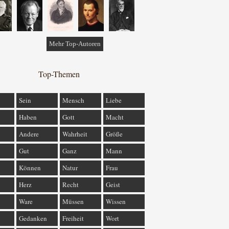
Mehr Top-Autoren
Top-Themen
Sein
Mensch
Liebe
Haben
Gott
Macht
Andere
Wahrheit
Größe
Gut
Ganz
Mann
Können
Natur
Frau
Herz
Recht
Geist
Ware
Müssen
Wissen
Gedanken
Freiheit
Wort