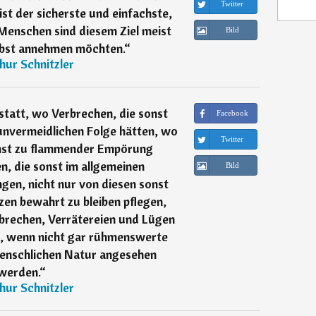
Twitter
st der sicherste und einfachste,
 Menschen sind diesem Ziel meist
Bild
elbst annehmen möchten.
“
hur Schnitzler
eistatt, wo Verbrechen, die sonst
Facebook
unvermeidlichen Folge hätten, wo
Twitter
onst zu flammender Empörung
n, die sonst im allgemeinen
Bild
gen, nicht nur von diesen sonst
en bewahrt zu bleiben pflegen,
rbrechen, Verrätereien und Lügen
e, wenn nicht gar rühmenswerte
enschlichen Natur angesehen
werden.
“
hur Schnitzler