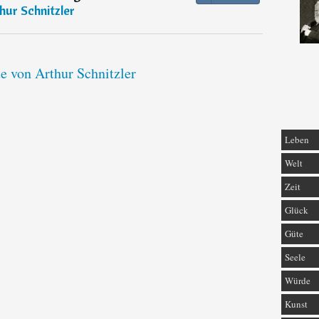
hur Schnitzler
te von Arthur Schnitzler
Leben
Welt
Zeit
Glück
Güte
Seele
Würde
Kunst