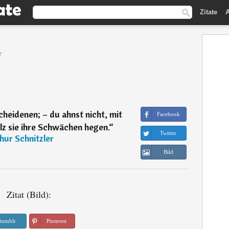
Zitate
A
r
heidenen; – du ahnst nicht, mit
Facebook
z sie ihre Schwächen hegen.
“
Twitter
hur Schnitzler
Bild
Zitat (Bild):
tumblr
Pinterest