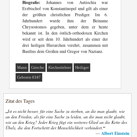
Biografie:
Johannes von Antiochia war
Erzbischof von Konstantinopel und gilt als einer
der größten christlichen Prediger. Im 6.
Jahrhundert wurde ihm der Beiname
Chrysostomos gegeben, unter dem er heute
bekannt ist. In den östlich-orthodoxen Kirchen
wird er seit dem 10. Jahrhundert als einer der
drei heiligen Hierarchen verehrt, zusammen mit
Basilius dem Großen und Gregor von Nazianz.
Mann
Grieche
Kirchenlehrer
Heiliger
Geboren 0347
Zitat des Tages
„
Ist es nicht besser, für eine Sache zu sterben, an die man glaubt, wie
an den Frieden, als für eine Sache zu leiden, an die man nicht glaubt,
wie an den Krieg? Jeder Krieg fügt ein weiteres Glied an die Kette des
“
Übels, die den Fortschritt der Menschlichkeit verhindert.
Albert Einstein
—