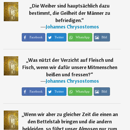
„
Die Weiber sind hauptsächlich dazu
bestimmt, die Geilheit der Männer zu
befriedigen.
“
―
Johannes Chrysostomos
Facebook
Twitter
WhatsApp
Bild
„
Was nützt der Verzicht auf Fleisch und
Fisch, wenn wir dafür unsere Mitmenschen
beißen und fressen?
“
―
Johannes Chrysostomos
Facebook
Twitter
WhatsApp
Bild
„
Wenn wir aber zu gleicher Zeit die einen an
den Bettelstab bringen und die andern
bekleiden, so führt unser Almosen nur zum