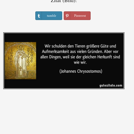
Zitat (Bild):
tumblr
Pinterest