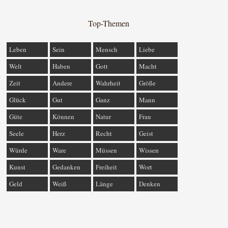
Top-Themen
Leben
Sein
Mensch
Liebe
Welt
Haben
Gott
Macht
Zeit
Andere
Wahrheit
Größe
Glück
Gut
Ganz
Mann
Güte
Können
Natur
Frau
Seele
Herz
Recht
Geist
Würde
Ware
Müssen
Wissen
Kunst
Gedanken
Freiheit
Wort
Geld
Weiß
Länge
Denken