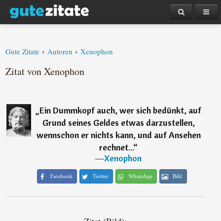
›
›
Gute Zitate
Autoren
Xenophon
Zitat von Xenophon
„
Ein Dummkopf auch, wer sich bedünkt, auf
Grund seines Geldes etwas darzustellen,
wennschon er nichts kann, und auf Ansehen
rechnet...
“
―
Xenophon
Facebook
Twitter
WhatsApp
Bild