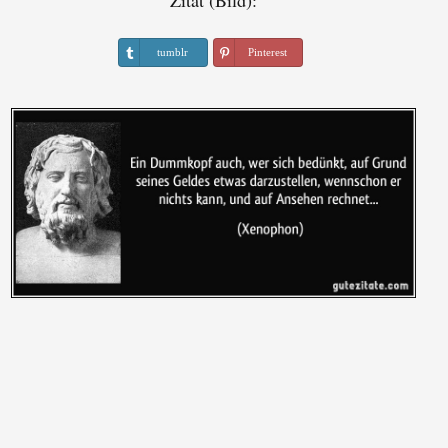
Zitat (Bild):
tumblr
Pinterest