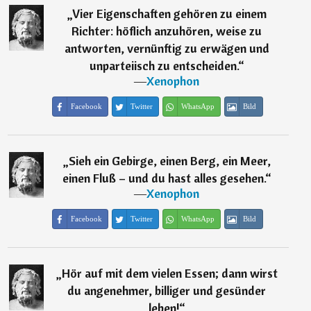
„
Vier Eigenschaften gehören zu einem
Richter: höflich anzuhören, weise zu
antworten, vernünftig zu erwägen und
unparteiisch zu entscheiden.
“
―
Xenophon
Facebook
Twitter
WhatsApp
Bild
„
Sieh ein Gebirge, einen Berg, ein Meer,
einen Fluß – und du hast alles gesehen.
“
―
Xenophon
Facebook
Twitter
WhatsApp
Bild
„
Hör auf mit dem vielen Essen; dann wirst
du angenehmer, billiger und gesünder
leben!
“