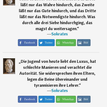
läßt nur das Wahre hindurch, das Zweite
läßt nur das Gute hindurch, und das Dritte
läßt nur das Notwendigste hindurch. Was
durch alle drei Siebe hindurchging, das
magst du weitersagen.
“
―
Sokrates
Facebook
Twitter
WhatsApp
Bild
„
Die Jugend von heute liebt den Luxus, hat
schlechte Manieren und verachtet die
Autorität. Sie widersprechen ihren Eltern,
legen die Beine übereinander und
tyrannisieren ihre Lehrer.
“
―
Sokrates
Facebook
Twitter
WhatsApp
Bild