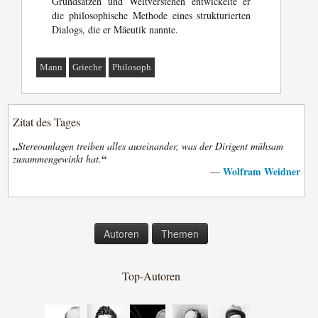
Grundsätzen und Weltverstehen entwickelte er
die philosophische Methode eines strukturierten
Dialogs, die er Mäeutik nannte.
Mann
Grieche
Philosoph
Zitat des Tages
„
Stereoanlagen treiben alles auseinander, was der Dirigent mühsam
“
zusammengewinkt hat.
Wolfram Weidner
—
Autoren
Themen
Top-Autoren