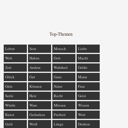
Top-Themen
Leben
Sein
Mensch
Liebe
Welt
Haben
Gott
Macht
Zeit
Andere
Wahrheit
Größe
Glück
Gut
Ganz
Mann
Güte
Können
Natur
Frau
Seele
Herz
Recht
Geist
Würde
Ware
Müssen
Wissen
Kunst
Gedanken
Freiheit
Wort
Geld
Weiß
Länge
Denken