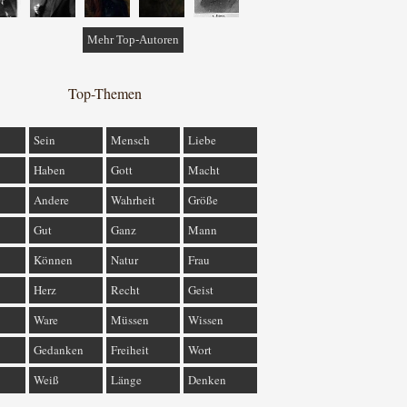
Mehr Top-Autoren
Top-Themen
Sein
Mensch
Liebe
Haben
Gott
Macht
Andere
Wahrheit
Größe
Gut
Ganz
Mann
Können
Natur
Frau
Herz
Recht
Geist
Ware
Müssen
Wissen
Gedanken
Freiheit
Wort
Weiß
Länge
Denken