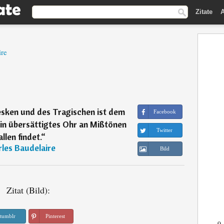
Zitate
A
ire
sken und des Tragischen ist dem
Facebook
in übersättigtes Ohr an Mißtönen
Twitter
llen findet.
“
les Baudelaire
Bild
Zitat (Bild):
tumblr
Pinterest
9.