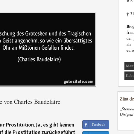
*
31
†
Biog
fran
der 
als
euro
Man
Gebo
Zitat d
e von Charles Baudelaire
„
Stereoa
Dirigen
ur Prostitution. Ja, es gibt keinen
Facebook
uf die Prostitution zurückgeführt