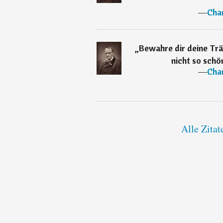
―
Char
„
Bewahre dir deine Tr
nicht so schö
―
Char
Alle Zitat