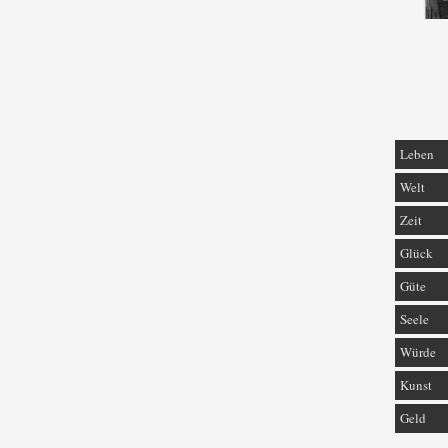
Leben
Welt
Zeit
Glück
Güte
Seele
Würde
Kunst
Geld