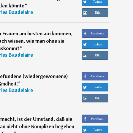
Twitter
den könnte.
“
les Baudelaire
Bild
en Frauen am besten auskommen,
Facebook
auch wissen, wie man ohne sie
Twitter
uskommt.
“
les Baudelaire
Bild
rgefundene (wiedergewonnene)
Facebook
Kindheit.
“
Twitter
les Baudelaire
Bild
 macht, ist der Umstand, daß sie
Facebook
man nicht ohne Komplizen begehen
Twitter