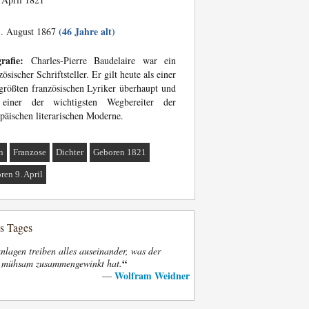
(46 Jahre alt)
. August 1867
rafie:
Charles-Pierre Baudelaire war ein
zösischer Schriftsteller. Er gilt heute als einer
größten französischen Lyriker überhaupt und
 einer der wichtigsten Wegbereiter der
päischen literarischen Moderne.
n
Franzose
Dichter
Geboren 1821
ren 9. April
es Tages
nlagen treiben alles auseinander, was der
“
t mühsam zusammengewinkt hat.
Wolfram Weidner
—