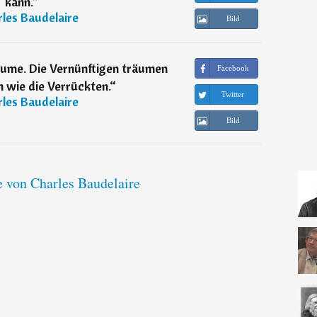
kann.
“
les Baudelaire
Bild
äume. Die Vernünftigen träumen
Facebook
n wie die Verrückten.
“
Twitter
les Baudelaire
Bild
e von Charles Baudelaire