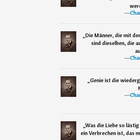
wer
―
Char
„
Die Männer, die mit d
sind dieselben, die 
a
―
Char
„
Genie ist die wiede
―
Char
„
Was die Liebe so lästig
ein Verbrechen ist, das 