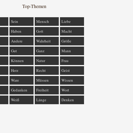
Top-Themen
Sein
Mensch
Liebe
Haben
Gott
Macht
Andere
Wahrheit
Größe
Gut
Ganz
Mann
Können
Natur
Frau
Herz
Recht
Geist
Ware
Müssen
Wissen
Gedanken
Freiheit
Wort
Weiß
Länge
Denken