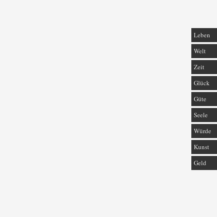
Leben
Welt
Zeit
Glück
Güte
Seele
Würde
Kunst
Geld