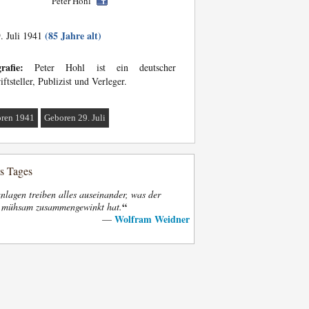
Peter Hohl
(85 Jahre alt)
. Juli 1941
rafie:
Peter Hohl ist ein deutscher
iftsteller, Publizist und Verleger.
ren 1941
Geboren 29. Juli
es Tages
nlagen treiben alles auseinander, was der
“
t mühsam zusammengewinkt hat.
Wolfram Weidner
—