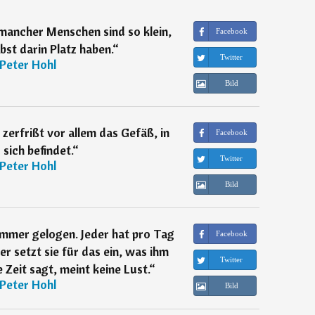
 mancher Menschen sind so klein,
Facebook
lbst darin Platz haben.
“
Twitter
Peter Hohl
Bild
 zerfrißt vor allem das Gefäß, in
Facebook
sich befindet.
“
Twitter
Peter Hohl
Bild
t immer gelogen. Jeder hat pro Tag
Facebook
r setzt sie für das ein, was ihm
Twitter
 Zeit sagt, meint keine Lust.
“
Peter Hohl
Bild