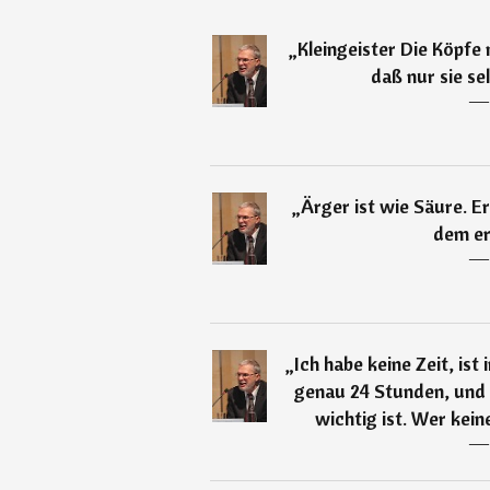
„
Kleingeister Die Köpfe
daß nur sie se
―
„
Ärger ist wie Säure. Er
dem er 
―
„
Ich habe keine Zeit, is
genau 24 Stunden, und e
wichtig ist. Wer keine
―