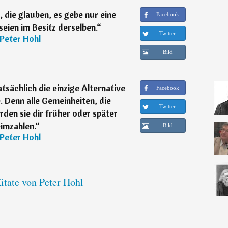
 die glauben, es gebe nur eine
Facebook
seien im Besitz derselben.
“
Twitter
Peter Hohl
Bild
atsächlich die einzige Alternative
Facebook
. Denn alle Gemeinheiten, die
Twitter
den sie dir früher oder später
imzahlen.
“
Bild
Peter Hohl
itate von Peter Hohl