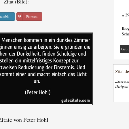
Zitat (Bild):
29
*
tumblr
Pinterest
Biog
Schr
Gebo
Zitat d
„
Stereoa
Dirigen
itate von Peter Hohl