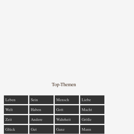
Top-Themen
Leben
Sein
Mensch
Liebe
Welt
Haben
Gott
Macht
Zeit
Andere
Wahrheit
Größe
Glück
Gut
Ganz
Mann