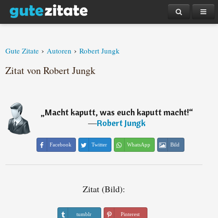
›
›
Gute Zitate
Autoren
Robert Jungk
Zitat von Robert Jungk
„
Macht kaputt, was euch kaputt macht!
“
―
Robert Jungk
Facebook
Twitter
WhatsApp
Bild
Zitat (Bild):
tumblr
Pinterest