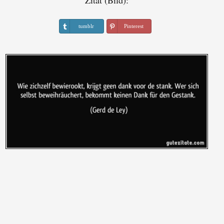
Zitat (Bild):
tumblr
Pinterest