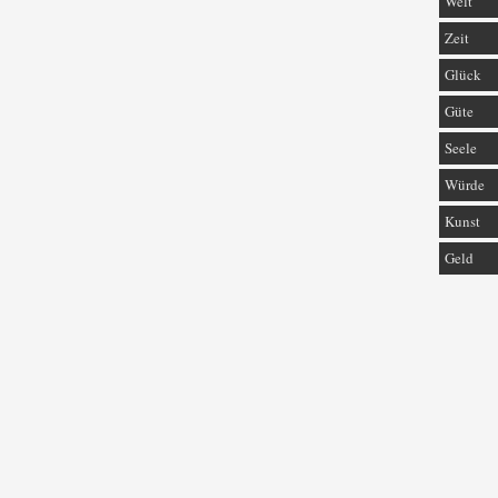
Welt
Zeit
Glück
Güte
Seele
Würde
Kunst
Geld