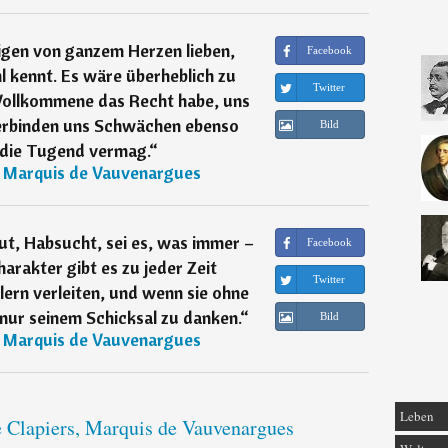
igen von ganzem Herzen lieben,
Facebook
 kennt. Es wäre überheblich zu
Twitter
 Vollkommene das Recht habe, uns
verbinden uns Schwächen ebenso
Bild
s die Tugend vermag.
“
, Marquis de Vauvenargues
ut, Habsucht, sei es, was immer –
Facebook
arakter gibt es zu jeder Zeit
Twitter
lern verleiten, und wenn sie ohne
 nur seinem Schicksal zu danken.
“
Bild
, Marquis de Vauvenargues
Leben
e Clapiers, Marquis de Vauvenargues