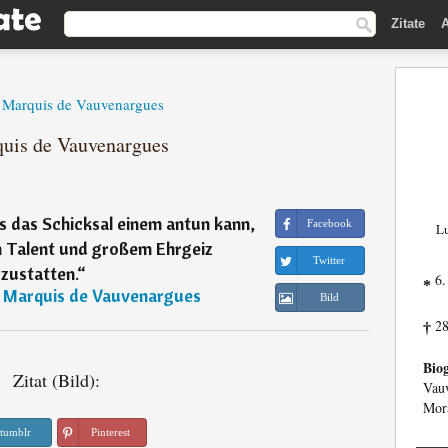
Zitate
A
, Marquis de Vauvenargues
quis de Vauvenargues
s das Schicksal einem antun kann,
Facebook
Lu
em Talent und großem Ehrgeiz
Twitter
zustatten.
“
6.
*
, Marquis de Vauvenargues
Bild
28
†
Biog
Zitat (Bild):
Vauv
Mora
tumblr
Pinterest