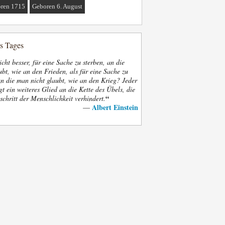
ren 1715
Geboren 6. August
es Tages
nicht besser, für eine Sache zu sterben, an die
bt, wie an den Frieden, als für eine Sache zu
an die man nicht glaubt, wie an den Krieg? Jeder
gt ein weiteres Glied an die Kette des Übels, die
“
schritt der Menschlichkeit verhindert.
Albert Einstein
—