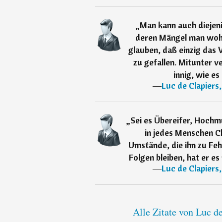
„
Man kann auch diejen
deren Mängel man wohl
glauben, daß einzig das
zu gefallen. Mitunter 
innig, wie e
―
Luc de Clapiers
„
Sei es Übereifer, Hochm
in jedes Menschen Ch
Umstände, die ihn zu Feh
Folgen bleiben, hat er es
―
Luc de Clapiers
Alle Zitate von Luc d