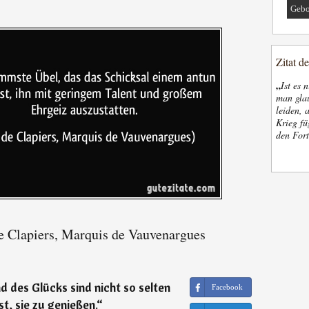
Gebo
Zitat d
„
Ist es 
man glau
leiden, 
Krieg fü
den Fort
e Clapiers, Marquis de Vauvenargues
 des Glücks sind nicht so selten
Facebook
t, sie zu genießen.
“