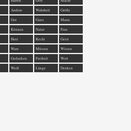
Haben
Gott
Macht
Andere
Wahrheit
Größe
Gut
Ganz
Mann
Können
Natur
Frau
Herz
Recht
Geist
Ware
Müssen
Wissen
Gedanken
Freiheit
Wort
Weiß
Länge
Denken