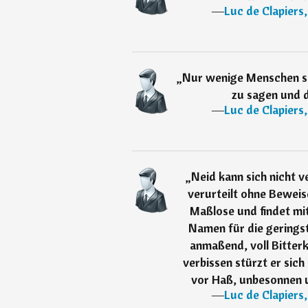
―
Luc de Clapiers
„
Nur wenige Menschen si
zu sagen und d
―
Luc de Clapiers
„
Neid kann sich nicht v
verurteilt ohne Beweise
Maßlose und findet mit
Namen für die geringst
anmaßend, voll Bitter
verbissen stürzt er sich
vor Haß, unbesonnen u
―
Luc de Clapiers