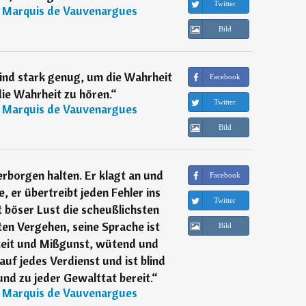
Twitter
, Marquis de Vauvenargues
Bild
nd stark genug, um die Wahrheit
Facebook
ie Wahrheit zu hören.
“
Twitter
, Marquis de Vauvenargues
Bild
erborgen halten. Er klagt an und
Facebook
, er übertreibt jeden Fehler ins
Twitter
 böser Lust die scheußlichsten
en Vergehen, seine Sprache ist
Bild
keit und Mißgunst, wütend und
 auf jedes Verdienst und ist blind
nd zu jeder Gewalttat bereit.
“
, Marquis de Vauvenargues