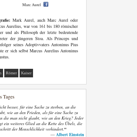
Marc Aurel
rafie:
Mark Aurel, auch Marc Aurel oder
us Aurelius, war von 161 bis 180 römischer
er und als Philosoph der letzte bedeutende
reter der jüngeren Stoa. Als Princeps und
folger seines Adoptivvaters Antoninus Pius
te er sich selbst Marcus Aurelius Antoninus
stus.
n
Römer
Kaiser
es Tages
nicht besser, für eine Sache zu sterben, an die
bt, wie an den Frieden, als für eine Sache zu
an die man nicht glaubt, wie an den Krieg? Jeder
gt ein weiteres Glied an die Kette des Übels, die
“
schritt der Menschlichkeit verhindert.
Albert Einstein
—