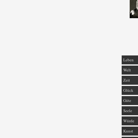
Leben
Welt
Zeit
Glück
Güte
Seele
Würde
Kunst