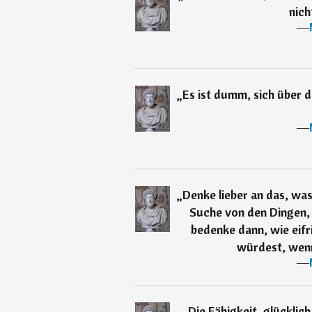
nich
―
„
Es ist dumm, sich über d
―
„
Denke lieber an das, was 
Suche von den Dingen, 
bedenke dann, wie eifr
würdest, wenn 
―
„
Die Fähigkeit, glücklic