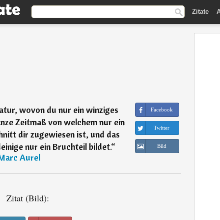
Zitate
A
atur, wovon du nur ein winziges
Facebook
ganze Zeitmaß von welchem nur ein
Twitter
nitt dir zugewiesen ist, und das
inige nur ein Bruchteil bildet.
“
Bild
Marc Aurel
Zitat (Bild):