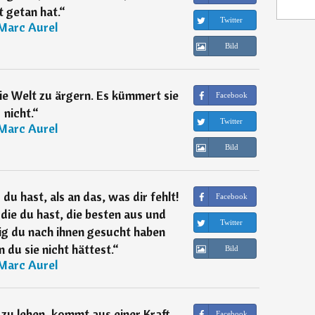
t getan hat.
“
Twitter
Marc Aurel
Bild
ie Welt zu ärgern. Es kümmert sie
Facebook
nicht.
“
Twitter
Marc Aurel
Bild
du hast, als an das, was dir fehlt!
Facebook
die du hast, die besten aus und
Twitter
ig du nach ihnen gesucht haben
du sie nicht hättest.
“
Bild
Marc Aurel
h zu leben, kommt aus einer Kraft,
Facebook