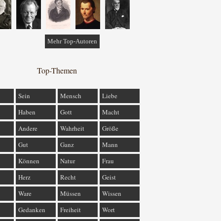
Mehr Top-Autoren
Top-Themen
Sein
Mensch
Liebe
Haben
Gott
Macht
Andere
Wahrheit
Größe
Gut
Ganz
Mann
Können
Natur
Frau
Herz
Recht
Geist
Ware
Müssen
Wissen
Gedanken
Freiheit
Wort