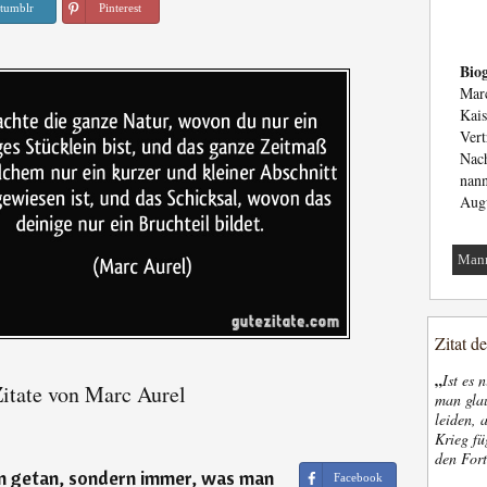
tumblr
Pinterest
Biog
Marc
Kais
Vert
Nach
nann
Augu
Man
Zitat d
„
Ist es 
itate von Marc Aurel
man glau
leiden, 
Krieg fü
den Fort
n getan, sondern immer, was man
Facebook