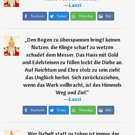
―
Laozi
Facebook
Twitter
WhatsApp
Bild
„
Den Bogen zu überspannen bringt keinen
Nutzen. die Klinge scharf zu wetzen
schadet dem Messer. Das Haus mit Gold
und Edelsteinen zu füllen lockt die Diebe an.
Auf Reichtum und Ehre stolz zu sein zieht
das Unglück herbei. Sich zurückzuziehen,
wenn das Werk vollbracht, ist des Himmels
Weg und Ziel.
“
―
Laozi
Facebook
Twitter
WhatsApp
Bild
„
Wer lächelt statt zu toben ist immer der