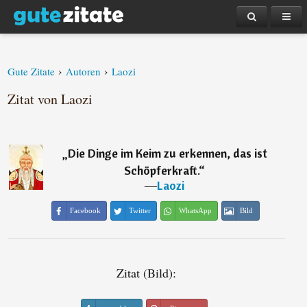
›
›
Gute Zitate
Autoren
Laozi
Zitat von Laozi
„
Die Dinge im Keim zu erkennen, das ist
Schöpferkraft.
“
―
Laozi
Facebook
Twitter
WhatsApp
Bild
Zitat (Bild):