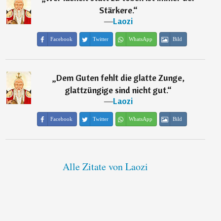
Stärkere.
“
―
Laozi
Facebook
Twitter
WhatsApp
Bild
„
Dem Guten fehlt die glatte Zunge,
glattzüngige sind nicht gut.
“
―
Laozi
Facebook
Twitter
WhatsApp
Bild
Alle Zitate von Laozi