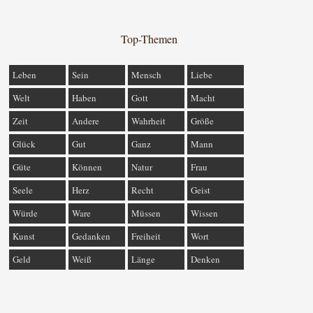
Top-Themen
Leben
Sein
Mensch
Liebe
Welt
Haben
Gott
Macht
Zeit
Andere
Wahrheit
Größe
Glück
Gut
Ganz
Mann
Güte
Können
Natur
Frau
Seele
Herz
Recht
Geist
Würde
Ware
Müssen
Wissen
Kunst
Gedanken
Freiheit
Wort
Geld
Weiß
Länge
Denken