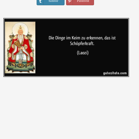
tumblr
Pinterest