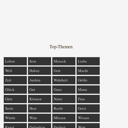
Top-Themen
Leben
Sein
Mensch
Liebe
Welt
Haben
Gott
Macht
Zeit
Andere
Wahrheit
Größe
Glück
Gut
Ganz
Mann
Güte
Können
Natur
Frau
Seele
Herz
Recht
Geist
Würde
Ware
Müssen
Wissen
Kunst
Gedanken
Freiheit
Wort