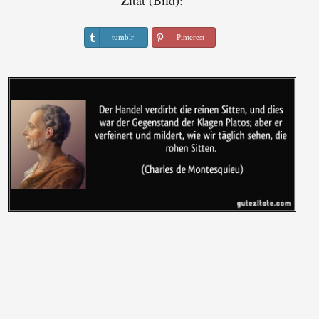
Zitat (Bild):
tumblr
Pinterest