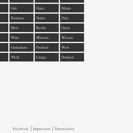
Gut
Ganz
Mann
Können
Natur
Frau
Herz
Recht
Geist
Ware
Müssen
Wissen
Gedanken
Freiheit
Wort
Weiß
Länge
Denken
Facebook
Impressum
Datenschutz