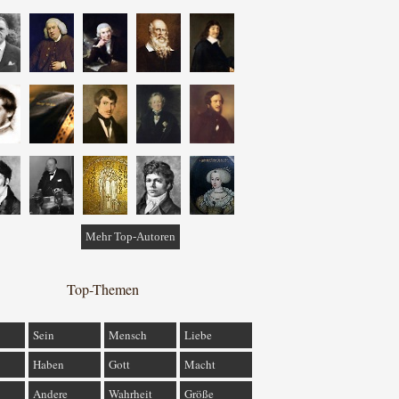
Mehr Top-Autoren
Top-Themen
Sein
Mensch
Liebe
Haben
Gott
Macht
Andere
Wahrheit
Größe