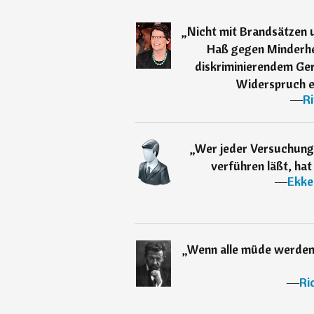
„
Nicht mit Brandsätzen 
Haß gegen Minderhe
diskriminierendem Ger
Widerspruch e
―
R
„
Wer jeder Versuchung 
verführen läßt, hat
―
Ekke
„
Wenn alle müde werden 
―
Ri