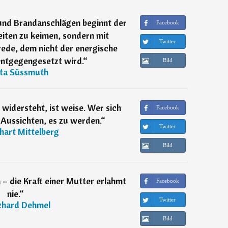
und Brandanschlägen beginnt der
Facebook
iten zu keimen, sondern mit
Twitter
ede, dem nicht der energische
ntgegengesetzt wird.
“
Bild
ita Süssmuth
widersteht, ist weise. Wer sich
Facebook
 Aussichten, es zu werden.
“
Twitter
hart Mittelberg
Bild
– die Kraft einer Mutter erlahmt
Facebook
nie.
“
Twitter
chard Dehmel
Bild