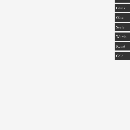
Glück
Güte
Seele
Würde
Kunst
Geld