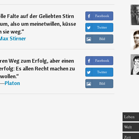
le Falte auf der Geliebten Stirn
Facebook
rum, also um meinetwillen, küsse
Twitter
h sie weg.
“
Max Stirner
Bild
eren Weg zum Erfolg, aber einen
Facebook
rfolg: Es allen Recht machen zu
Twitter
wollen.
“
―
Platon
Bild
Leben
Welt
Zeit