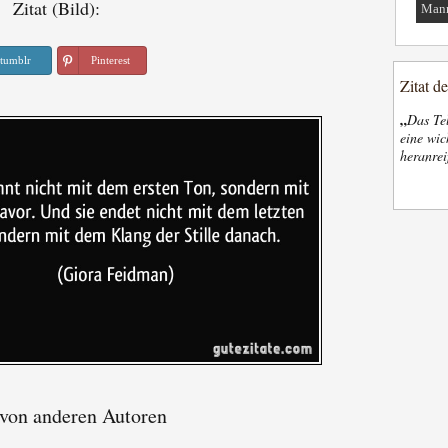
Zitat (Bild):
Man
tumblr
Pinterest
Zitat d
„
Das Tel
eine wic
heranrei
 von anderen Autoren