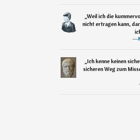
„
Weil ich die kummervol
nicht ertragen kann, da
ic
―
„
Ich kenne keinen sich
sicheren Weg zum Misse