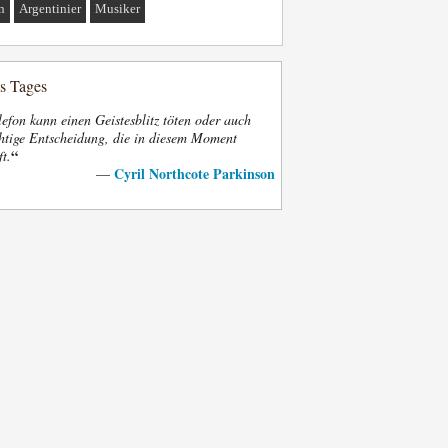
n
Argentinier
Musiker
es Tages
efon kann einen Geistesblitz töten oder auch
htige Entscheidung, die in diesem Moment
“
ft.
Cyril Northcote Parkinson
—