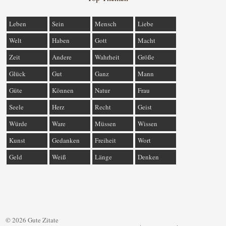
Leben
Sein
Mensch
Liebe
Welt
Haben
Gott
Macht
Zeit
Andere
Wahrheit
Größe
Glück
Gut
Ganz
Mann
Güte
Können
Natur
Frau
Seele
Herz
Recht
Geist
Würde
Ware
Müssen
Wissen
Kunst
Gedanken
Freiheit
Wort
Geld
Weiß
Länge
Denken
© 2026 Gute Zitate