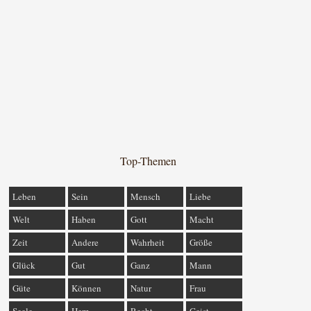
Top-Themen
Leben
Sein
Mensch
Liebe
Welt
Haben
Gott
Macht
Zeit
Andere
Wahrheit
Größe
Glück
Gut
Ganz
Mann
Güte
Können
Natur
Frau