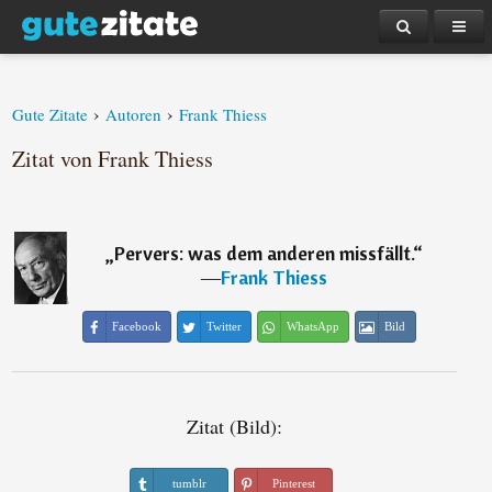
›
›
Gute Zitate
Autoren
Frank Thiess
Zitat von Frank Thiess
„
Pervers: was dem anderen missfällt.
“
―
Frank Thiess
Facebook
Twitter
WhatsApp
Bild
Zitat (Bild):
tumblr
Pinterest