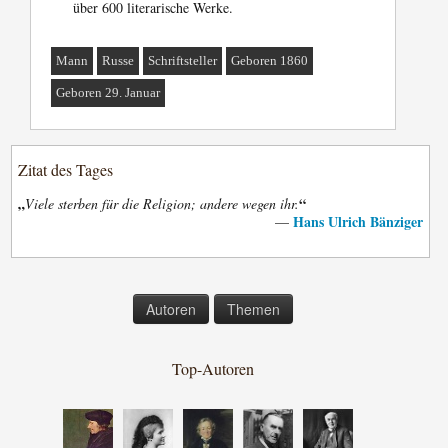
über 600 literarische Werke.
Mann
Russe
Schriftsteller
Geboren 1860
Geboren 29. Januar
Zitat des Tages
„
“
Viele sterben für die Religion; andere wegen ihr.
Hans Ulrich Bänziger
—
Autoren
Themen
Top-Autoren