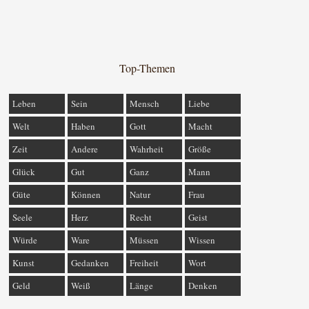
Top-Themen
Leben
Sein
Mensch
Liebe
Welt
Haben
Gott
Macht
Zeit
Andere
Wahrheit
Größe
Glück
Gut
Ganz
Mann
Güte
Können
Natur
Frau
Seele
Herz
Recht
Geist
Würde
Ware
Müssen
Wissen
Kunst
Gedanken
Freiheit
Wort
Geld
Weiß
Länge
Denken