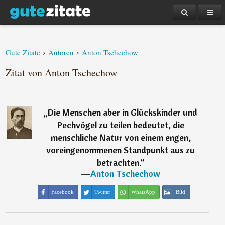
›
›
Gute Zitate
Autoren
Anton Tschechow
Zitat von Anton Tschechow
„
Die Menschen aber in Glückskinder und
Pechvögel zu teilen bedeutet, die
menschliche Natur von einem engen,
voreingenommenen Standpunkt aus zu
betrachten.
“
―
Anton Tschechow
Facebook
Twitter
WhatsApp
Bild