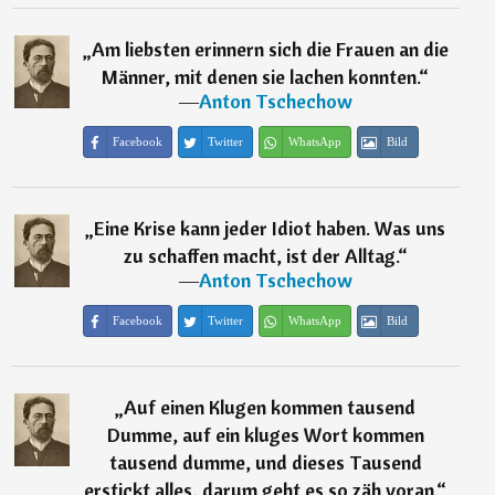
„
Am liebsten erinnern sich die Frauen an die
Männer, mit denen sie lachen konnten.
“
―
Anton Tschechow
Facebook
Twitter
WhatsApp
Bild
„
Eine Krise kann jeder Idiot haben. Was uns
zu schaffen macht, ist der Alltag.
“
―
Anton Tschechow
Facebook
Twitter
WhatsApp
Bild
„
Auf einen Klugen kommen tausend
Dumme, auf ein kluges Wort kommen
tausend dumme, und dieses Tausend
erstickt alles, darum geht es so zäh voran.
“