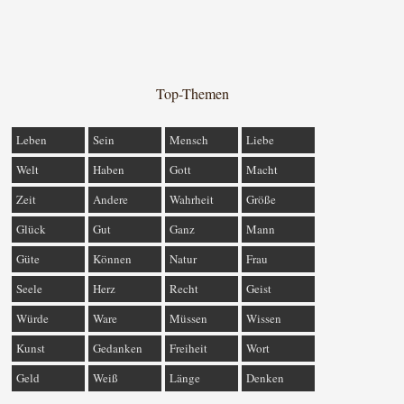
Top-Themen
Leben
Sein
Mensch
Liebe
Welt
Haben
Gott
Macht
Zeit
Andere
Wahrheit
Größe
Glück
Gut
Ganz
Mann
Güte
Können
Natur
Frau
Seele
Herz
Recht
Geist
Würde
Ware
Müssen
Wissen
Kunst
Gedanken
Freiheit
Wort
Geld
Weiß
Länge
Denken