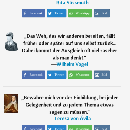
―
Rita Süssmuth
Facebook
Twitter
WhatsApp
Bild
„
Das Weh, das wir anderen bereiten, fällt
früher oder später auf uns selbst zurück...
Dabei kommt der Ausgleich oft viel rascher
als man denkt.
“
―
Wilhelm Vogel
Facebook
Twitter
WhatsApp
Bild
„
Bewahre mich vor der Einbildung, bei jeder
Gelegenheit und zu jedem Thema etwas
sagen zu müssen.
“
―
Teresa von Ávila
Facebook
Twitter
WhatsApp
Bild