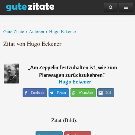
›
›
Gute Zitate
Autoren
Hugo Eckener
Zitat von Hugo Eckener
„
Am Zeppelin festzuhalten ist, wie zum
Planwagen zurückzukehren.
“
―
Hugo Eckener
Facebook
Twitter
WhatsApp
Bild
Zitat (Bild):