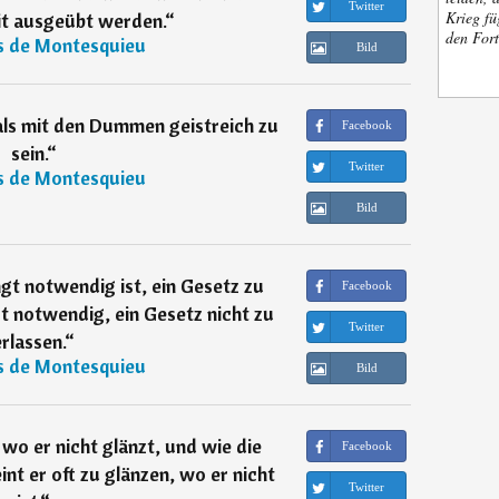
Twitter
Krieg fü
it ausgeübt werden.
“
den Fort
s de Montesquieu
Bild
 als mit den Dummen geistreich zu
Facebook
sein.
“
Twitter
s de Montesquieu
Bild
gt notwendig ist, ein Gesetz zu
Facebook
gt notwendig, ein Gesetz nicht zu
Twitter
erlassen.
“
s de Montesquieu
Bild
, wo er nicht glänzt, und wie die
Facebook
nt er oft zu glänzen, wo er nicht
Twitter