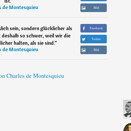
ist.
“
s de Montesquieu
Bild
lich sein, sondern glücklicher als
Facebook
 deshalb so schwer, weil wir die
Twitter
icher halten, als sie sind.
“
s de Montesquieu
Bild
von Charles de Montesquieu