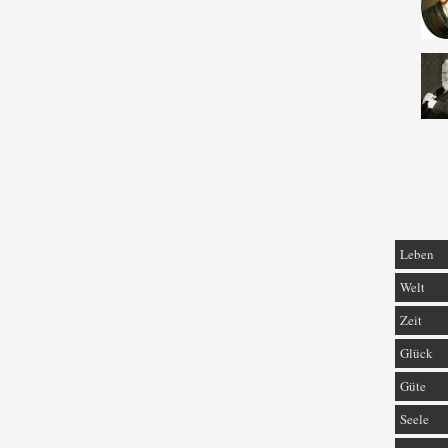
Leben
Welt
Zeit
Glück
Güte
Seele