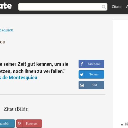
Zitate
A
esquieu
ieu
 seiner Zeit gut kennen, um sie
Facebook
tzen, noch ihnen zu verfallen.
“
Twitter
s de Montesquieu
Bild
Zitat (Bild):
18
tumblr
Pinterest
*