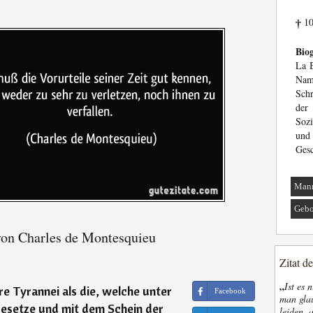
10
†
Biog
La B
Nam
Schr
der
Sozi
un
Gesc
Man
Gebo
von Charles de Montesquieu
Zitat d
„
Ist es 
e Tyrannei als die, welche unter
Facebook
man glau
esetze und mit dem Schein der
leiden, 