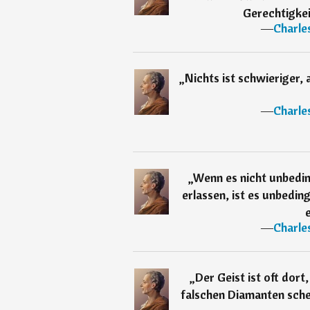
Gerechtigke
―
Charle
„
Nichts ist schwieriger,
―
Charle
„
Wenn es nicht unbedin
erlassen, ist es unbedin
―
Charle
„
Der Geist ist oft dort
falschen Diamanten schei