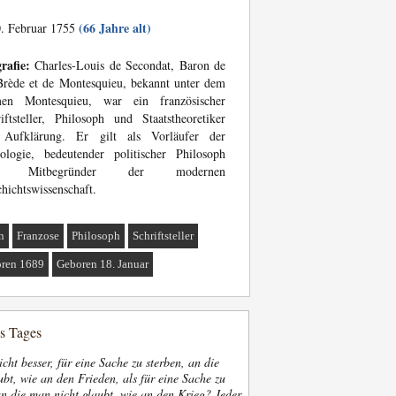
(66 Jahre alt)
. Februar 1755
rafie:
Charles-Louis de Secondat, Baron de
rède et de Montesquieu, bekannt unter dem
en Montesquieu, war ein französischer
iftsteller, Philosoph und Staatstheoretiker
 Aufklärung. Er gilt als Vorläufer der
ologie, bedeutender politischer Philosoph
d Mitbegründer der modernen
hichtswissenschaft.
n
Franzose
Philosoph
Schriftsteller
ren 1689
Geboren 18. Januar
es Tages
nicht besser, für eine Sache zu sterben, an die
bt, wie an den Frieden, als für eine Sache zu
an die man nicht glaubt, wie an den Krieg? Jeder