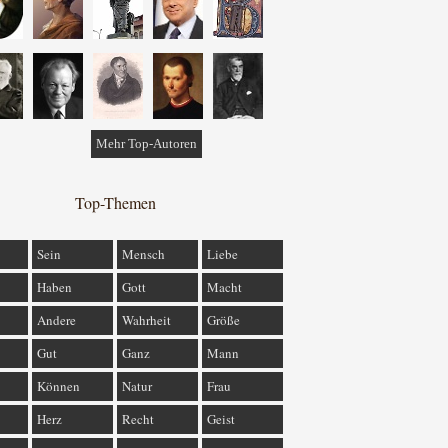
Mehr Top-Autoren
Top-Themen
Sein
Mensch
Liebe
Haben
Gott
Macht
Andere
Wahrheit
Größe
Gut
Ganz
Mann
Können
Natur
Frau
Herz
Recht
Geist