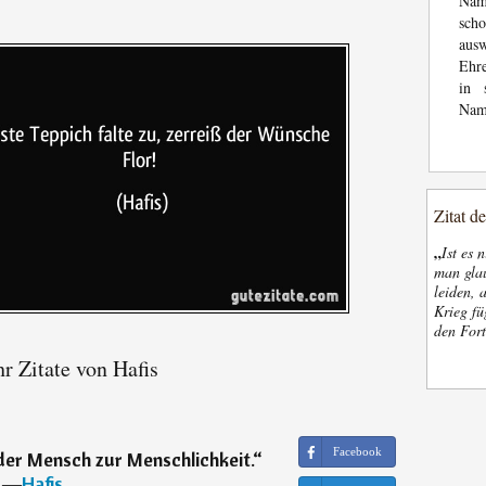
Nam
sch
aus
Ehre
in 
Nam
Zitat d
„
Ist es 
man glau
leiden, 
Krieg fü
den Fort
r Zitate von Hafis
Facebook
er Mensch zur Menschlichkeit.
“
―
Hafis