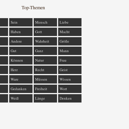
Top-Themen
Sein
Mensch
Liebe
Haben
Gott
Macht
Andere
Wahrheit
Größe
Gut
Ganz
Mann
Können
Natur
Frau
Herz
Recht
Geist
Ware
Müssen
Wissen
Gedanken
Freiheit
Wort
Weiß
Länge
Denken