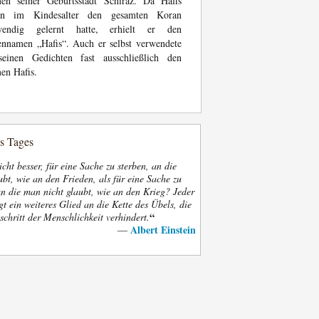
en seiner Geburtsstadt Schiraz. Da Hafis
on im Kindesalter den gesamten Koran
wendig gelernt hatte, erhielt er den
nnamen „Hafis“. Auch er selbst verwendete
seinen Gedichten fast ausschließlich den
en Hafis.
es Tages
nicht besser, für eine Sache zu sterben, an die
bt, wie an den Frieden, als für eine Sache zu
an die man nicht glaubt, wie an den Krieg? Jeder
gt ein weiteres Glied an die Kette des Übels, die
“
schritt der Menschlichkeit verhindert.
Albert Einstein
—