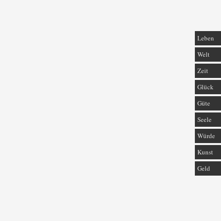
Leben
Welt
Zeit
Glück
Güte
Seele
Würde
Kunst
Geld