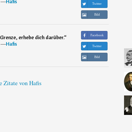
―
Hafis
Twitter
Bild
Facebook
 Grenze, erhebe dich darüber.
“
―
Hafis
Twitter
Bild
e Zitate von Hafis