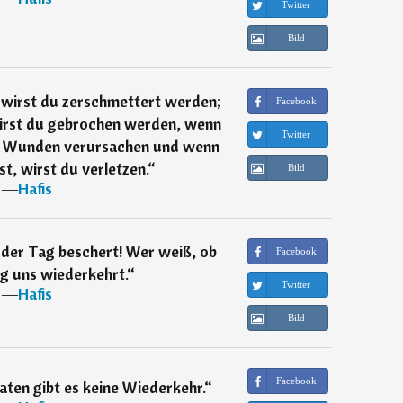
Twitter
Bild
 wirst du zerschmettert werden;
Facebook
wirst du gebrochen werden, wenn
Twitter
 du Wunden verursachen und wenn
st, wirst du verletzen.
“
Bild
―
Hafis
 der Tag beschert! Wer weiß, ob
Facebook
ag uns wiederkehrt.
“
Twitter
―
Hafis
Bild
Facebook
ten gibt es keine Wiederkehr.
“