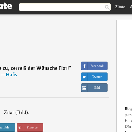
Zitate
A
Facebook
e zu, zerreiß der Wünsche Flor!
“
―
Hafis
Twitter
Bild
Biog
Zitat (Bild):
pers
Haf
Dīn
tumblr
Pinterest