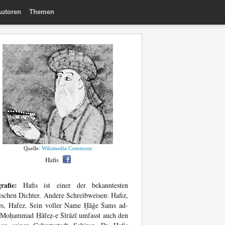
utoren
Themen
Quelle:
Wikimedia Commons
Hafis
rafie:
Hafis ist einer der bekanntesten
ischen Dichter. Andere Schreibweisen: Hafiz,
es, Hafez. Sein voller Name Ḫāǧe Šams ad-
 Moḥammad Ḥāfeẓ-e Šīrāzī umfasst auch den