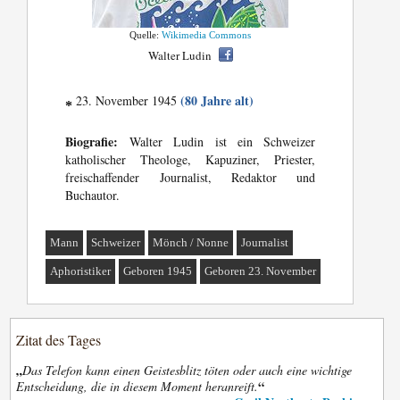
Quelle:
Wikimedia Commons
Walter Ludin
(80 Jahre alt)
23. November 1945
*
Biografie:
Walter Ludin ist ein Schweizer
katholischer Theologe, Kapuziner, Priester,
freischaffender Journalist, Redaktor und
Buchautor.
Mann
Schweizer
Mönch / Nonne
Journalist
Aphoristiker
Geboren 1945
Geboren 23. November
Zitat des Tages
„
Das Telefon kann einen Geistesblitz töten oder auch eine wichtige
“
Entscheidung, die in diesem Moment heranreift.