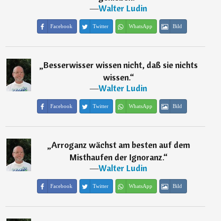
―
Walter Ludin
Facebook
Twitter
WhatsApp
Bild
„
Besserwisser wissen nicht, daß sie nichts
wissen.
“
―
Walter Ludin
Facebook
Twitter
WhatsApp
Bild
„
Arroganz wächst am besten auf dem
Misthaufen der Ignoranz.
“
―
Walter Ludin
Facebook
Twitter
WhatsApp
Bild