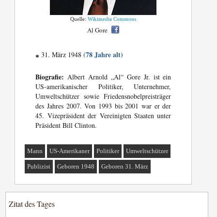
Quelle:
Wikimedia Commons
Al Gore
(78 Jahre alt)
31. März 1948
*
Biografie:
Albert Arnold „Al“ Gore Jr. ist ein
US-amerikanischer Politiker, Unternehmer,
Umweltschützer sowie Friedensnobelpreisträger
des Jahres 2007. Von 1993 bis 2001 war er der
45. Vizepräsident der Vereinigten Staaten unter
Präsident Bill Clinton.
Mann
US-Amerikaner
Politiker
Umweltschützer
Publizist
Geboren 1948
Geboren 31. März
Zitat des Tages