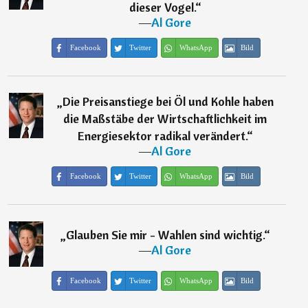
dieser Vogel.
“
―
Al Gore
Facebook
Twitter
WhatsApp
Bild
„
Die Preisanstiege bei Öl und Kohle haben
die Maßstäbe der Wirtschaftlichkeit im
Energiesektor radikal verändert.
“
―
Al Gore
Facebook
Twitter
WhatsApp
Bild
„
Glauben Sie mir - Wahlen sind wichtig.
“
―
Al Gore
Facebook
Twitter
WhatsApp
Bild