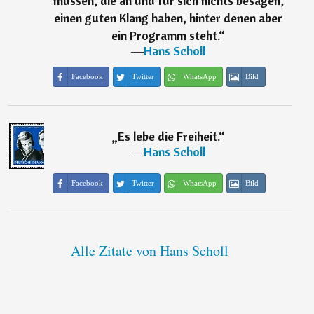
müssen, die an und für sich nichts besagen,
einen guten Klang haben, hinter denen aber
ein Programm steht.
“
―
Hans Scholl
Facebook
Twitter
WhatsApp
Bild
„
Es lebe die Freiheit.
“
―
Hans Scholl
Facebook
Twitter
WhatsApp
Bild
Alle Zitate von Hans Scholl