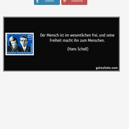
tumblr
Pinterest