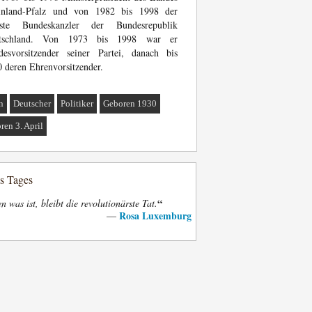
inland-Pfalz und von 1982 bis 1998 der
hste Bundeskanzler der Bundesrepublik
tschland. Von 1973 bis 1998 war er
desvorsitzender seiner Partei, danach bis
 deren Ehrenvorsitzender.
n
Deutscher
Politiker
Geboren 1930
ren 3. April
es Tages
“
n was ist, bleibt die revolutionärste Tat.
Rosa Luxemburg
—