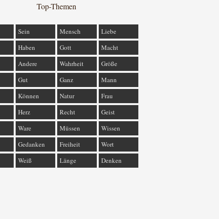
Top-Themen
Sein
Mensch
Liebe
Haben
Gott
Macht
Andere
Wahrheit
Größe
Gut
Ganz
Mann
Können
Natur
Frau
Herz
Recht
Geist
Ware
Müssen
Wissen
Gedanken
Freiheit
Wort
Weiß
Länge
Denken