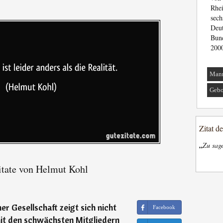
Rhe
sec
Deu
Bun
2000
Man
Gebo
Zitat d
„
Zu sage
tate von Helmut Kohl
er Gesellschaft zeigt sich nicht
Facebook
mit den schwächsten Mitgliedern