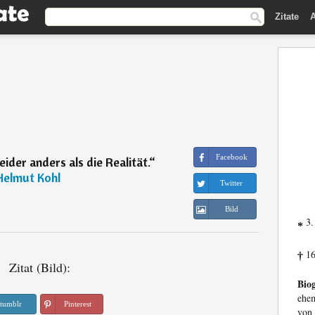
Zitate
A
Facebook
leider anders als die Realität.
“
Helmut Kohl
Twitter
Bild
3.
*
16
†
Zitat (Bild):
Biog
ehem
tumblr
Pinterest
von 