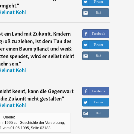
Twitter
umgeht.
“
Helmut Kohl
Bild
st ein Land mit Zukunft. Kindern
Facebook
groß zu ziehen, ist dem Tun des
Twitter
der einen Baum pflanzt und weiß:
en spendet, wird er selbst nicht
Bild
ehr sein.
“
Helmut Kohl
nicht kennt, kann die Gegenwart
Facebook
die Zukunft nicht gestalten
“
Twitter
Helmut Kohl
Bild
Quelle:
ni 1995 zur Geschichte der Vertreibung,
41 vom 01.06.1995, Seite 03183.