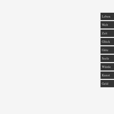
Leben
Welt
Zeit
Glück
Güte
Seele
Würde
Kunst
Geld