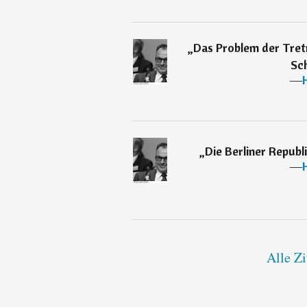
„
Das Problem der Tret
Sch
―
„
Die Berliner Republi
―
Alle Z