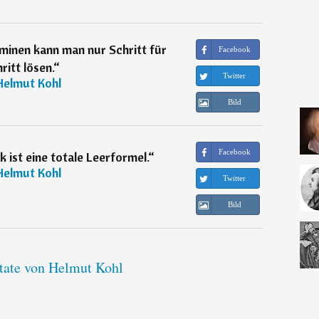
minen kann man nur Schritt für
Facebook
ritt lösen.
“
Twitter
Helmut Kohl
Bild
Facebook
k ist eine totale Leerformel.
“
Helmut Kohl
Twitter
Bild
itate von Helmut Kohl