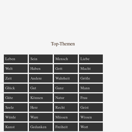
Top-Themen
Leben
Sein
Mensch
Liebe
Welt
Haben
Gott
Macht
Zeit
Andere
Wahrheit
Größe
Glück
Gut
Ganz
Mann
Güte
Können
Natur
Frau
Seele
Herz
Recht
Geist
Würde
Ware
Müssen
Wissen
Kunst
Gedanken
Freiheit
Wort