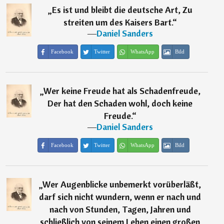
„
Es ist und bleibt die deutsche Art, Zu
streiten um des Kaisers Bart.
“
―
Daniel Sanders
Facebook
Twitter
WhatsApp
Bild
„
Wer keine Freude hat als Schadenfreude,
Der hat den Schaden wohl, doch keine
Freude.
“
―
Daniel Sanders
Facebook
Twitter
WhatsApp
Bild
„
Wer Augenblicke unbemerkt vorüberläßt,
darf sich nicht wundern, wenn er nach und
nach von Stunden, Tagen, Jahren und
schließlich von seinem Leben einen großen