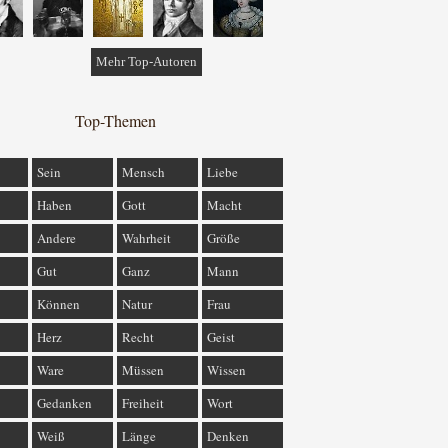
Mehr Top-Autoren
Top-Themen
Sein
Mensch
Liebe
Haben
Gott
Macht
Andere
Wahrheit
Größe
Gut
Ganz
Mann
Können
Natur
Frau
Herz
Recht
Geist
Ware
Müssen
Wissen
Gedanken
Freiheit
Wort
Weiß
Länge
Denken