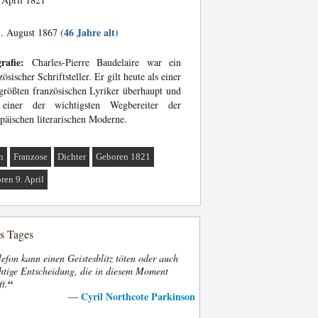
(46 Jahre alt)
. August 1867
rafie:
Charles-Pierre Baudelaire war ein
zösischer Schriftsteller. Er gilt heute als einer
größten französischen Lyriker überhaupt und
 einer der wichtigsten Wegbereiter der
päischen literarischen Moderne.
n
Franzose
Dichter
Geboren 1821
ren 9. April
es Tages
efon kann einen Geistesblitz töten oder auch
htige Entscheidung, die in diesem Moment
“
ft.
Cyril Northcote Parkinson
—