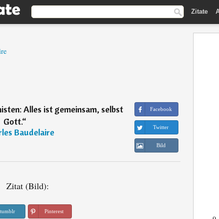
Zitate
A
ire
ten: Alles ist gemeinsam, selbst
Facebook
Gott.
“
Twitter
les Baudelaire
Bild
Zitat (Bild):
tumblr
Pinterest
9.