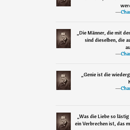
wer
―
Char
„
Die Männer, die mit d
sind dieselben, die 
a
―
Char
„
Genie ist die wiede
―
Char
„
Was die Liebe so lästig
ein Verbrechen ist, das 