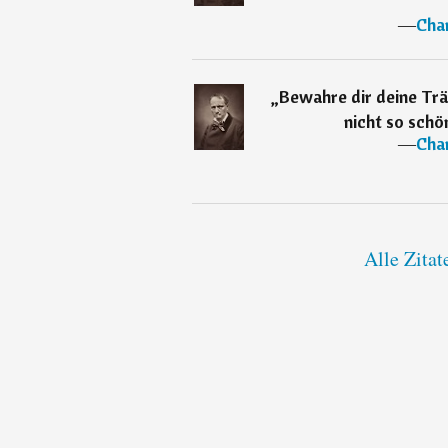
―
Char
„
Bewahre dir deine Tr
nicht so schö
―
Char
Alle Zitat