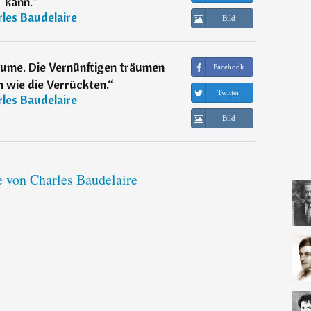
kann.
“
les Baudelaire
Bild
äume. Die Vernünftigen träumen
Facebook
n wie die Verrückten.
“
Twitter
les Baudelaire
Bild
e von Charles Baudelaire