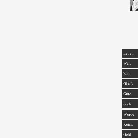
Leben
Welt
Zeit
Glück
Güte
Seele
Würde
Kunst
Geld