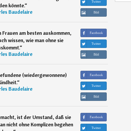
Twitter
den könnte.
“
les Baudelaire
Bild
en Frauen am besten auskommen,
Facebook
auch wissen, wie man ohne sie
Twitter
uskommt.
“
les Baudelaire
Bild
rgefundene (wiedergewonnene)
Facebook
Kindheit.
“
Twitter
les Baudelaire
Bild
 macht, ist der Umstand, daß sie
Facebook
man nicht ohne Komplizen begehen
Twitter