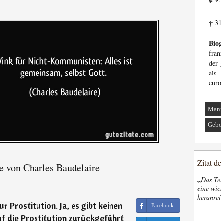
*
31
†
Biog
fran
der 
als
euro
Man
Gebo
Zitat d
e von Charles Baudelaire
„
Das Tel
eine wic
heranrei
ur Prostitution. Ja, es gibt keinen
Facebook
uf die Prostitution zurückgeführt