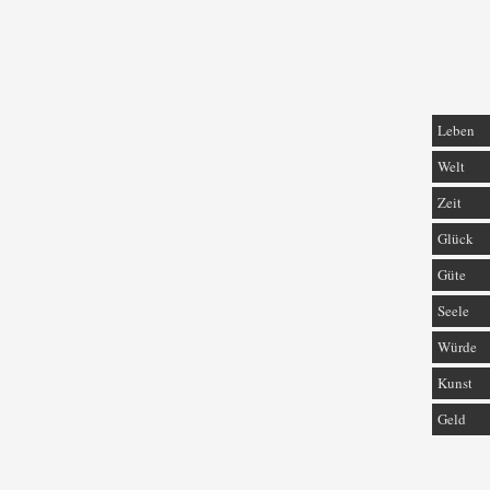
Leben
Welt
Zeit
Glück
Güte
Seele
Würde
Kunst
Geld