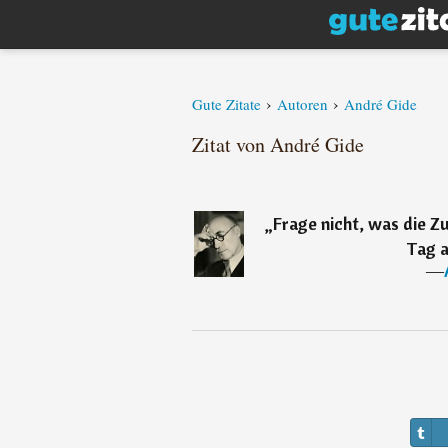
›
›
Gute Zitate
Autoren
André Gide
Zitat von André Gide
„
Frage nicht, was die Z
Tag a
―