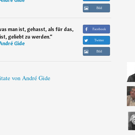
Bild
was man ist, gehasst, als für das,
Facebook
st, geliebt zu werden.
“
Twitter
André Gide
Bild
itate von André Gide