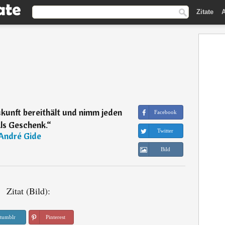
Zitate
A
ukunft bereithält und nimm jeden
Facebook
ls Geschenk.
“
Twitter
André Gide
Bild
Zitat (Bild):
tumblr
Pinterest