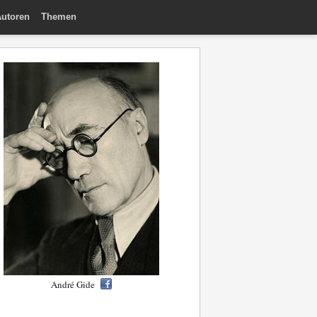
utoren
Themen
André Gide