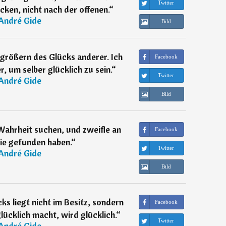
Twitter
cken, nicht nach der offenen.
“
André Gide
Bild
rgrößern des Glücks anderer. Ich
Facebook
, um selber glücklich zu sein.
“
Twitter
André Gide
Bild
Wahrheit suchen, und zweifle an
Facebook
sie gefunden haben.
“
Twitter
André Gide
Bild
s liegt nicht im Besitz, sondern
Facebook
ücklich macht, wird glücklich.
“
Twitter
André Gide