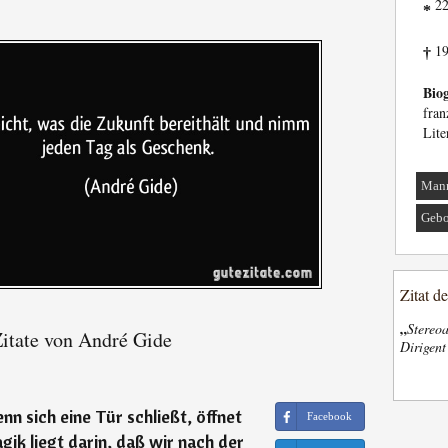
22
*
19
†
Biog
fran
Lite
Man
Gebo
Zitat d
„
Stereoa
itate von André Gide
Dirigen
nn sich eine Tür schließt, öffnet
Facebook
agik liegt darin, daß wir nach der