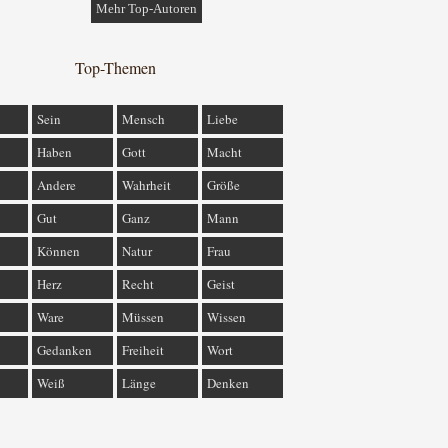
Mehr Top-Autoren
Top-Themen
Sein
Mensch
Liebe
Haben
Gott
Macht
Andere
Wahrheit
Größe
Gut
Ganz
Mann
Können
Natur
Frau
Herz
Recht
Geist
Ware
Müssen
Wissen
Gedanken
Freiheit
Wort
Weiß
Länge
Denken