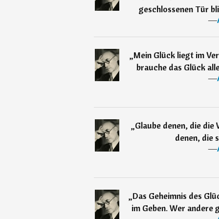
geschlossenen Tür bli
―
„
Mein Glück liegt im Ve
brauche das Glück aller
―
„
Glaube denen, die die 
denen, die 
―
„
Das Geheimnis des Glück
im Geben. Wer andere gl
―