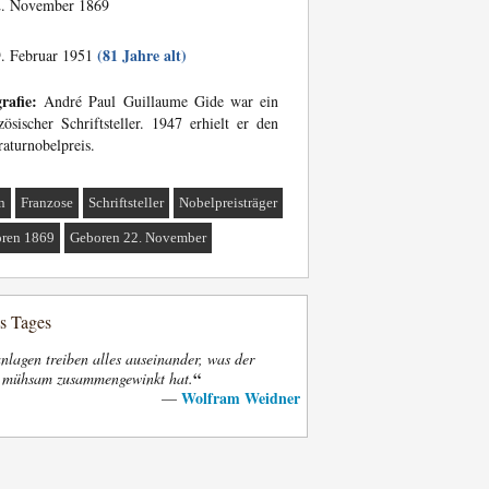
. November 1869
(81 Jahre alt)
. Februar 1951
rafie:
André Paul Guillaume Gide war ein
zösischer Schriftsteller. 1947 erhielt er den
raturnobelpreis.
n
Franzose
Schriftsteller
Nobelpreisträger
ren 1869
Geboren 22. November
es Tages
nlagen treiben alles auseinander, was der
“
t mühsam zusammengewinkt hat.
Wolfram Weidner
—