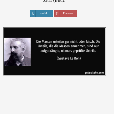
Zitat (Bild):
tumblr
Pinterest