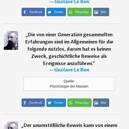
―
Gustave Le Bon
Facebook
Twitter
WhatsApp
Bild
„
Die von einer Generation gesammelten
Erfahrungen sind im Allgemeinen für die
folgende nutzlos, darum hat es keinen
Zweck, geschichtliche Beweise als
Ereignisse anzuführen.
“
―
Gustave Le Bon
Quelle:
Psychologie der Massen
Facebook
Twitter
WhatsApp
Bild
„
Der unumstößliche Beweis kann von einem