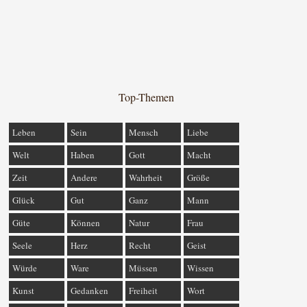
Top-Themen
Leben
Sein
Mensch
Liebe
Welt
Haben
Gott
Macht
Zeit
Andere
Wahrheit
Größe
Glück
Gut
Ganz
Mann
Güte
Können
Natur
Frau
Seele
Herz
Recht
Geist
Würde
Ware
Müssen
Wissen
Kunst
Gedanken
Freiheit
Wort