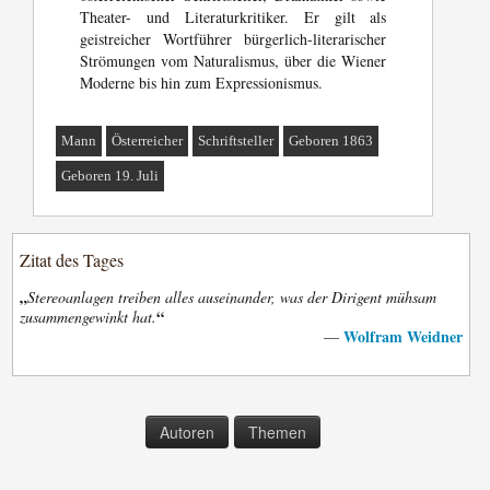
Theater- und Literaturkritiker. Er gilt als
geistreicher Wortführer bürgerlich-literarischer
Strömungen vom Naturalismus, über die Wiener
Moderne bis hin zum Expressionismus.
Mann
Österreicher
Schriftsteller
Geboren 1863
Geboren 19. Juli
Zitat des Tages
„
Stereoanlagen treiben alles auseinander, was der Dirigent mühsam
“
zusammengewinkt hat.
Wolfram Weidner
—
Autoren
Themen