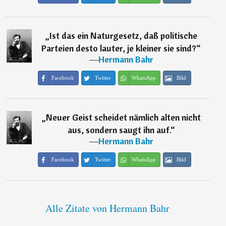
„
Ist das ein Naturgesetz, daß politische
Parteien desto lauter, je kleiner sie sind?
“
―
Hermann Bahr
Facebook
Twitter
WhatsApp
Bild
„
Neuer Geist scheidet nämlich alten nicht
aus, sondern saugt ihn auf.
“
―
Hermann Bahr
Facebook
Twitter
WhatsApp
Bild
Alle Zitate von Hermann Bahr