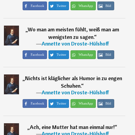
Facebook
Twitter
WhatsApp
Bild
„
Wo man am meisten fühlt, weiß man am
wenigsten zu sagen.
“
―
Annette von Droste-Hülshoff
Facebook
Twitter
WhatsApp
Bild
„
Nichts ist kläglicher als Humor in zu engen
Schuhen.
“
―
Annette von Droste-Hülshoff
Facebook
Twitter
WhatsApp
Bild
„
Ach, eine Mutter hat man einmal nur!
“
―
Annette von Droste-Hülshoff