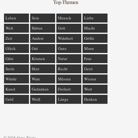
Top-Themen
Leben
Sein
Mensch
Liebe
Welt
Haben
Gott
Macht
Zeit
Andere
Wahrheit
Größe
Glück
Gut
Ganz
Mann
Güte
Können
Natur
Frau
Seele
Herz
Recht
Geist
Würde
Ware
Müssen
Wissen
Kunst
Gedanken
Freiheit
Wort
Geld
Weiß
Länge
Denken
© 2026 Gute Zitate