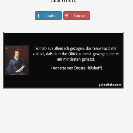
Zitat (Bild):
tumblr
Pinterest