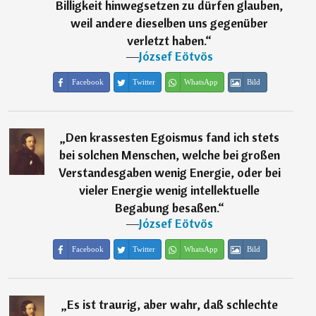
Billigkeit hinwegsetzen zu dürfen glauben,
weil andere dieselben uns gegenüber
verletzt haben.
“
―
József Eötvös
Facebook
Twitter
WhatsApp
Bild
„
Den krassesten Egoismus fand ich stets
bei solchen Menschen, welche bei großen
Verstandesgaben wenig Energie, oder bei
vieler Energie wenig intellektuelle
Begabung besaßen.
“
―
József Eötvös
Facebook
Twitter
WhatsApp
Bild
„
Es ist traurig, aber wahr, daß schlechte