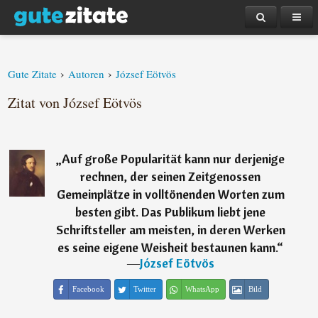
›
›
Gute Zitate
Autoren
József Eötvös
Zitat von József Eötvös
„
Auf große Popularität kann nur derjenige
rechnen, der seinen Zeitgenossen
Gemeinplätze in volltönenden Worten zum
besten gibt. Das Publikum liebt jene
Schriftsteller am meisten, in deren Werken
es seine eigene Weisheit bestaunen kann.
“
―
József Eötvös
Facebook
Twitter
WhatsApp
Bild