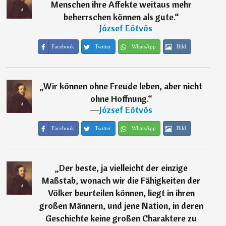
Menschen ihre Affekte weitaus mehr
beherrschen können als gute.
“
―
József Eötvös
Facebook
Twitter
WhatsApp
Bild
„
Wir können ohne Freude leben, aber nicht
ohne Hoffnung.
“
―
József Eötvös
Facebook
Twitter
WhatsApp
Bild
„
Der beste, ja vielleicht der einzige
Maßstab, wonach wir die Fähigkeiten der
Völker beurteilen können, liegt in ihren
großen Männern, und jene Nation, in deren
Geschichte keine großen Charaktere zu