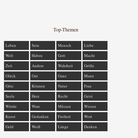
Top-Themen
Leben
Sein
Mensch
Liebe
Welt
Haben
Gott
Macht
Zeit
Andere
Wahrheit
Größe
Glück
Gut
Ganz
Mann
Güte
Können
Natur
Frau
Seele
Herz
Recht
Geist
Würde
Ware
Müssen
Wissen
Kunst
Gedanken
Freiheit
Wort
Geld
Weiß
Länge
Denken