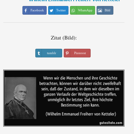
Facebook
Twitter
WhatsApp
Bild
Zitat (Bild):
tumblr
Pinterest